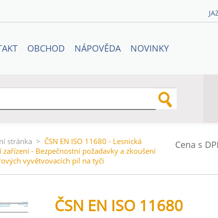
JA
TAKT
OBCHOD
NÁPOVĚDA
NOVINKY
ní stránka
>
ČSN EN ISO 11680 - Lesnická
Cena s DP
ní zařízení - Bezpečnostní požadavky a zkoušení
ových vyvětvovacích pil na tyči
ČSN EN ISO 11680