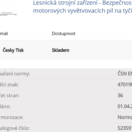
Lesnická strojní zařízení - Bezpečno
motorových vyvětvovacích pil na tyč
rmát
Dostupnost
Česky Tisk
Skladem
načení normy:
ČSN E
dící znak:
47019
et stran:
36
dáno:
01.04.
rmonizace:
Norma
alogové číslo:
52359