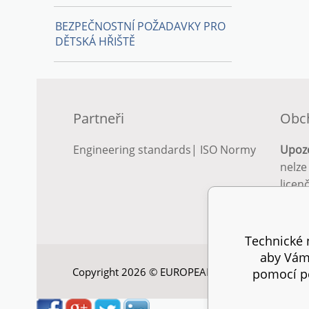
BEZPEČNOSTNÍ POŽADAVKY PRO
DĚTSKÁ HŘIŠTĚ
Partneři
Obc
Engineering standards
|
ISO Normy
Upoz
nelze
licen
Podro
podm
Technické n
aby Vám 
Copyright 2026 © EUROPEAN STANDARD. Všechna
pomocí pe