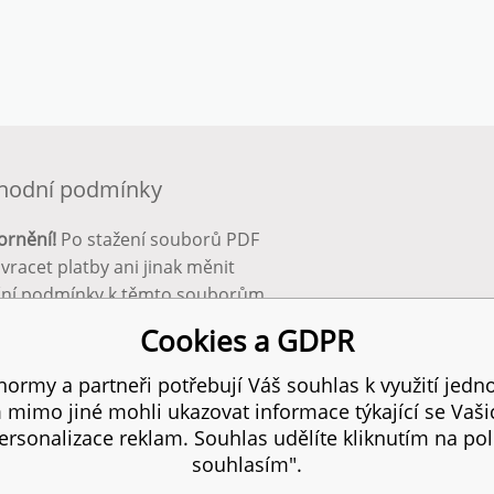
hodní podmínky
ornění!
Po stažení souborů PDF
 vracet platby ani jinak měnit
ční podmínky k těmto souborům.
bnější info zde:
Obchodní
Cookies a GDPR
ínky
ormy a partneři potřebují Váš souhlas k využití jedno
mimo jiné mohli ukazovat informace týkající se Vaš
 práva vyhrazena.
SITE
rsonalizace reklam. Souhlas udělíte kliknutím na pol
souhlasím".