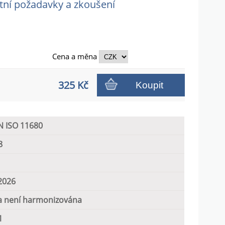
stní požadavky a zkoušení
i
Cena a
měna
325 Kč
Koupit
N ISO 11680
8
2026
 není harmonizována
1