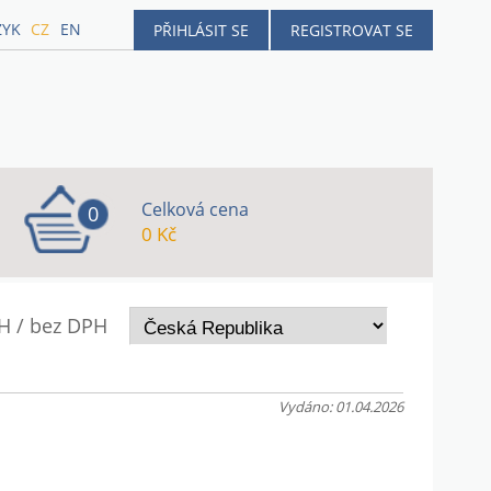
ZYK
CZ
EN
PŘIHLÁSIT SE
REGISTROVAT SE
Celková cena
0
0 Kč
H / bez DPH
Vydáno: 01.04.2026