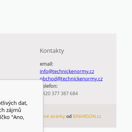
Kontakty
email:
info@technickenormy.cz
obchod@technickenormy.cz
Telefon:
+420 377 387 684
tlivých dat,
ich zájmů
MAP
Eshopy
a
webové stránky
od
BINARGON.cz
íčko "Ano,