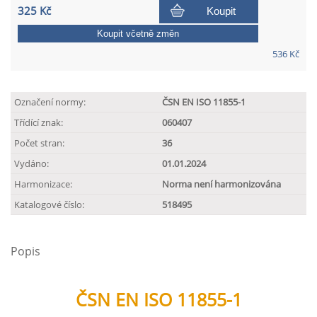
325 Kč
Koupit
Koupit včetně změn
536 Kč
Označení normy:
ČSN EN ISO 11855-1
Třídící znak:
060407
Počet stran:
36
Vydáno:
01.01.2024
Harmonizace:
Norma není harmonizována
Katalogové číslo:
518495
Popis
ČSN EN ISO 11855-1