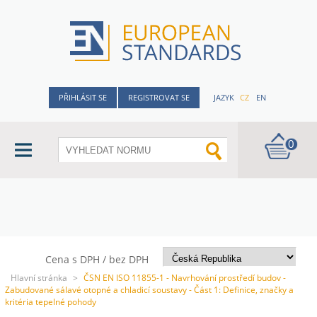
PŘIHLÁSIT SE
REGISTROVAT SE
JAZYK
CZ
EN
0
Cena s DPH / bez DPH
Hlavní stránka
>
ČSN EN ISO 11855-1 - Navrhování prostředí budov -
Zabudované sálavé otopné a chladicí soustavy - Část 1: Definice, značky a
kritéria tepelné pohody