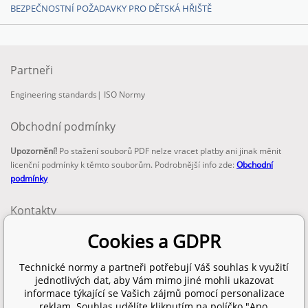
BEZPEČNOSTNÍ POŽADAVKY PRO DĚTSKÁ HŘIŠTĚ
Partneři
Engineering standards
|
ISO Normy
Obchodní podmínky
Upozornění!
Po stažení souborů PDF nelze vracet platby ani jinak měnit
licenční podmínky k těmto souborům. Podrobnější info zde:
Obchodní
podmínky
Kontakty
email:
Cookies a GDPR
info@technickenormy.cz
obchod@technickenormy.cz
Technické normy a partneři potřebují Váš souhlas k využití
Telefon:
jednotlivých dat, aby Vám mimo jiné mohli ukazovat
+420 377 387 684
informace týkající se Vašich zájmů pomocí personalizace
reklam. Souhlas udělíte kliknutím na políčko "Ano,