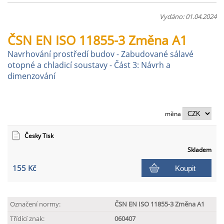
Vydáno: 01.04.2024
ČSN EN ISO 11855-3 Změna A1
Navrhování prostředí budov - Zabudované sálavé
otopné a chladicí soustavy - Část 3: Návrh a
dimenzování
měna
Česky Tisk
Skladem
155 Kč
Koupit
Označení normy:
ČSN EN ISO 11855-3 Změna A1
Třídící znak:
060407