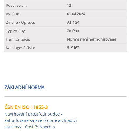
Počet stran:
12
Vydáno:
01.04.2024
Změna / Oprava:
A1 4.24
Typ změny:
Změna
Harmonizace:
Norma není harmonizována
Katalogové číslo:
519162
ZÁKLADNÍ NORMA
ČSN EN ISO 11855-3
Navrhování prostředí budov -
Zabudované sálavé otopné a chladicí
soustavy - Část 3: Návrh a