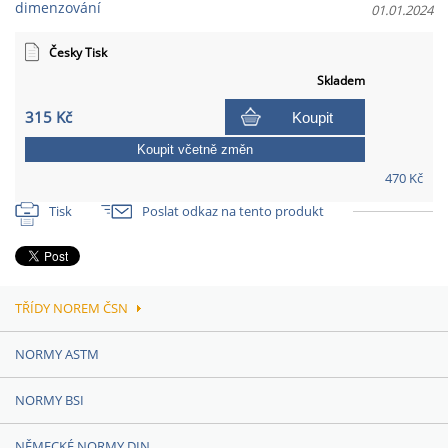
dimenzování
01.01.2024
Česky Tisk
Skladem
315 Kč
Koupit
Koupit včetně změn
470 Kč
Tisk
Poslat odkaz na tento produkt
TŘÍDY NOREM ČSN
NORMY ASTM
NORMY BSI
NĚMECKÉ NORMY DIN