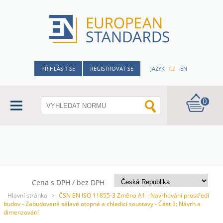
PŘIHLÁSIT SE
REGISTROVAT SE
JAZYK
CZ
EN
0
Cena s DPH / bez DPH
Hlavní stránka
>
ČSN EN ISO 11855-3 Změna A1 - Navrhování prostředí
budov - Zabudované sálavé otopné a chladicí soustavy - Část 3: Návrh a
dimenzování