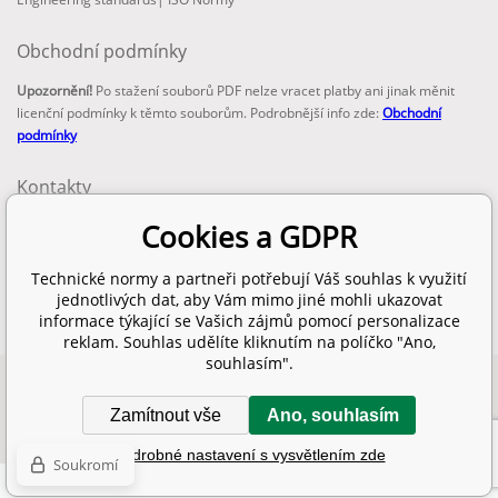
Obchodní podmínky
Upozornění!
Po stažení souborů PDF nelze vracet platby ani jinak měnit
licenční podmínky k těmto souborům. Podrobnější info zde:
Obchodní
podmínky
Kontakty
email:
Cookies a GDPR
info@technickenormy.cz
obchod@technickenormy.cz
Technické normy a partneři potřebují Váš souhlas k využití
Telefon:
jednotlivých dat, aby Vám mimo jiné mohli ukazovat
+420 377 387 684
informace týkající se Vašich zájmů pomocí personalizace
reklam. Souhlas udělíte kliknutím na políčko "Ano,
souhlasím".
Copyright 2026 © EUROPEAN STANDARD. Všechna práva vyhrazena.
Zamítnout vše
Ano, souhlasím
SITEMAP
Tvorba a pronájem eshopů
BINARGON.cz
Podrobné nastavení s vysvětlením zde
Soukromí