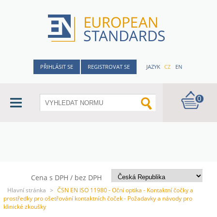
PŘIHLÁSIT SE
REGISTROVAT SE
JAZYK
CZ
EN
0
Cena s DPH / bez DPH
Hlavní stránka
>
ČSN EN ISO 11980 - Oční optika - Kontaktní čočky a
prostředky pro ošetřování kontaktních čoček - Požadavky a návody pro
klinické zkoušky