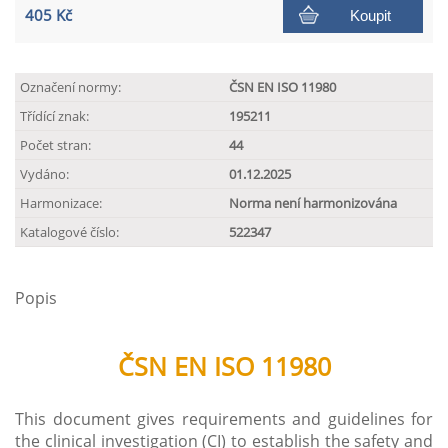
405 Kč
Koupit
Označení normy:
ČSN EN ISO 11980
Třídící znak:
195211
Počet stran:
44
Vydáno:
01.12.2025
Harmonizace:
Norma není harmonizována
Katalogové číslo:
522347
Popis
ČSN EN ISO 11980
This document gives requirements and guidelines for
the clinical investigation (CI) to establish the safety and