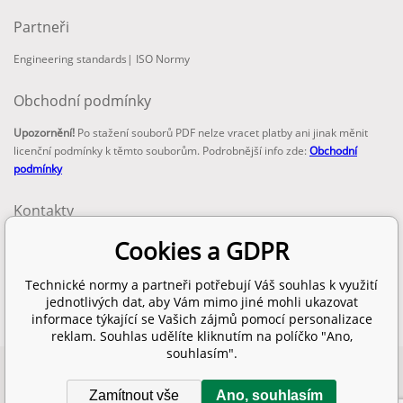
Partneři
Engineering standards
|
ISO Normy
Obchodní podmínky
Upozornění!
Po stažení souborů PDF nelze vracet platby ani jinak měnit
licenční podmínky k těmto souborům. Podrobnější info zde:
Obchodní
podmínky
Kontakty
email:
Cookies a GDPR
info@technickenormy.cz
obchod@technickenormy.cz
Technické normy a partneři potřebují Váš souhlas k využití
Telefon:
jednotlivých dat, aby Vám mimo jiné mohli ukazovat
+420 377 387 684
informace týkající se Vašich zájmů pomocí personalizace
reklam. Souhlas udělíte kliknutím na políčko "Ano,
souhlasím".
Copyright 2026 © EUROPEAN STANDARD. Všechna práva vyhrazena.
Zamítnout vše
Ano, souhlasím