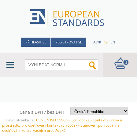
PŘIHLÁSIT SE
REGISTROVAT SE
JAZYK
CZ
EN
0
Cena s DPH / bez DPH
Hlavní stránka
>
ČSN EN ISO 11986 - Oční optika - Kontaktní čočky a
prostředky pro ošetřování kontaktních čoček - Stanovení pohlcování a
uvolňování konzervačních prostředků