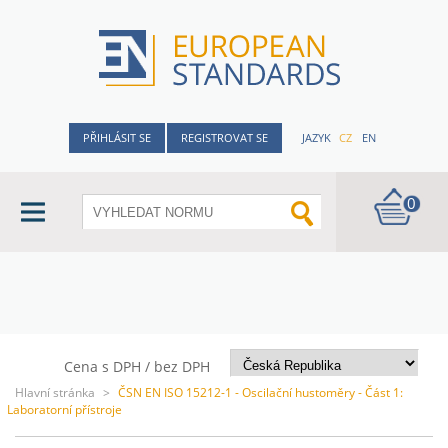
PŘIHLÁSIT SE
REGISTROVAT SE
JAZYK
CZ
EN
0
Cena s DPH / bez DPH
Hlavní stránka
>
ČSN EN ISO 15212-1 - Oscilační hustoměry - Část 1:
Laboratorní přístroje