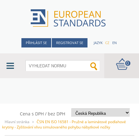
PŘIHLÁSIT SE
REGISTROVAT SE
JAZYK
CZ
EN
0
Cena s DPH / bez DPH
Hlavní stránka
>
ČSN EN ISO 16581 - Pružné a laminátové podlahové
krytiny - Zjišťování vlivu simulovaného pohybu nábytkové nožky