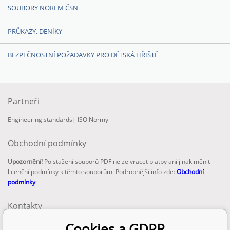
SOUBORY NOREM ČSN
PRŮKAZY, DENÍKY
BEZPEČNOSTNÍ POŽADAVKY PRO DĚTSKÁ HŘIŠTĚ
Partneři
Engineering standards
|
ISO Normy
Obchodní podmínky
Upozornění!
Po stažení souborů PDF nelze vracet platby ani jinak měnit
licenční podmínky k těmto souborům. Podrobnější info zde:
Obchodní
podmínky
Kontakty
email:
Cookies a GDPR