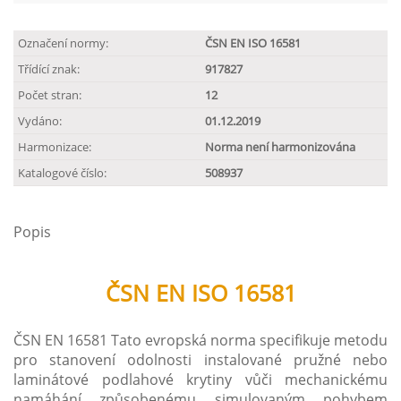
Označení normy:
ČSN EN ISO 16581
Třídící znak:
917827
Počet stran:
12
Vydáno:
01.12.2019
Harmonizace:
Norma není harmonizována
Katalogové číslo:
508937
Popis
ČSN EN ISO 16581
ČSN EN 16581 Tato evropská norma specifikuje metodu
pro stanovení odolnosti instalované pružné nebo
laminátové podlahové krytiny vůči mechanickému
namáhání způsobenému simulovaným pohybem