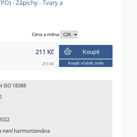
D) - Zápichy - Tvary a
Cena a
měna
211 Kč
Koupit
211 Kč
Koupit včetně změn
N ISO 18388
0
2022
 není harmonizována