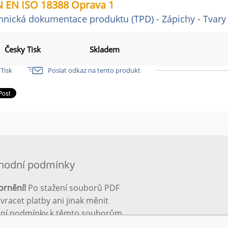
 EN ISO 18388 Oprava 1
hnická dokumentace produktu (TPD) - Zápichy - Tvary
Česky Tisk
Skladem
Tisk
Poslat odkaz na tento produkt
hodní podmínky
ornění!
Po stažení souborů PDF
 vracet platby ani jinak měnit
ční podmínky k těmto souborům.
bnější info zde:
Obchodní