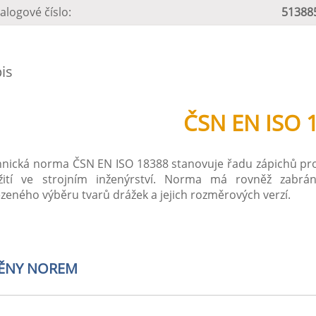
alogové číslo:
51388
is
ČSN EN ISO 
nická norma ČSN EN ISO 18388 stanovuje řadu zápichů pro 
žití ve strojním inženýrství. Norma má rovněž zabrán
eného výběru tvarů drážek a jejich rozměrových verzí.
ĚNY NOREM