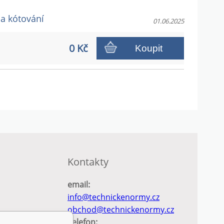
 a kótování
01.06.2025
0 Kč
Koupit
Kontakty
email:
info@technickenormy.cz
obchod@technickenormy.cz
Telefon: