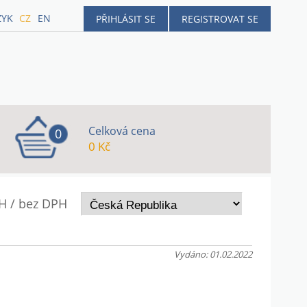
ZYK
CZ
EN
PŘIHLÁSIT SE
REGISTROVAT SE
Celková cena
0
0 Kč
H / bez DPH
Vydáno: 01.02.2022