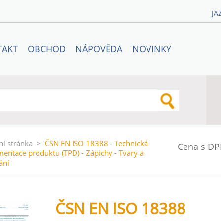
JA
TAKT
OBCHOD
NÁPOVĚDA
NOVINKY
ní stránka
>
ČSN EN ISO 18388 - Technická
Cena s DP
entace produktu (TPD) - Zápichy - Tvary a
ání
ČSN EN ISO 18388