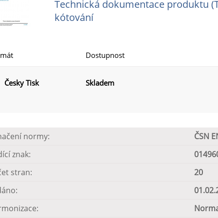
Technická dokumentace produktu (TP
kótování
rmát
Dostupnost
Česky Tisk
Skladem
načení normy:
ČSN E
dící znak:
01496
et stran:
20
dáno:
01.02.
rmonizace:
Norma