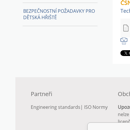
ČSN
Tec
BEZPEČNOSTNÍ POŽADAVKY PRO
DĚTSKÁ HŘIŠTĚ
Partneři
Obc
Engineering standards
|
ISO Normy
Upoz
nelze
licen
Podro