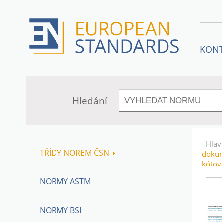
KON
Hledání
Hlav
TŘÍDY NOREM ČSN
dokum
kótov
NORMY ASTM
NORMY BSI