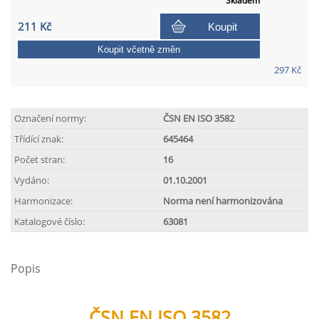
Skladem
211 Kč
Koupit
Koupit včetně změn
297 Kč
Označení normy:
ČSN EN ISO 3582
Třídící znak:
645464
Počet stran:
16
Vydáno:
01.10.2001
Harmonizace:
Norma není harmonizována
Katalogové číslo:
63081
Popis
ČSN EN ISO 3582