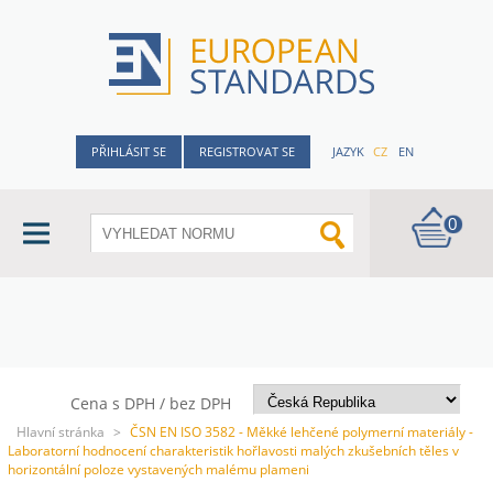
PŘIHLÁSIT SE
REGISTROVAT SE
JAZYK
CZ
EN
0
Cena s DPH / bez DPH
Hlavní stránka
>
ČSN EN ISO 3582 - Měkké lehčené polymerní materiály -
Laboratorní hodnocení charakteristik hořlavosti malých zkušebních těles v
horizontální poloze vystavených malému plameni