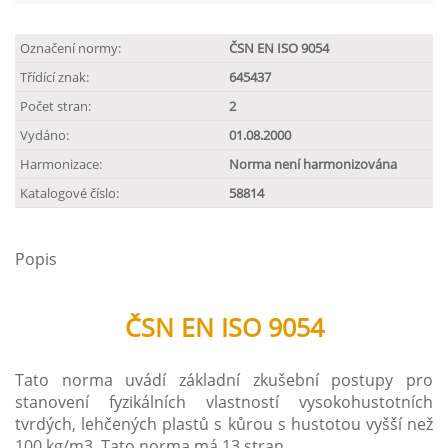
Označení normy:
ČSN EN ISO 9054
Třídící znak:
645437
Počet stran:
2
Vydáno:
01.08.2000
Harmonizace:
Norma není harmonizována
Katalogové číslo:
58814
Popis
ČSN EN ISO 9054
Tato norma uvádí základní zkušební postupy pro
stanovení fyzikálních vlastností vysokohustotních
tvrdých, lehčených plastů s kůrou s hustotou vyšší než
100 kg/m3. Tato norma má 13 stran.