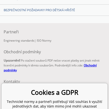
BEZPEČNOSTNÍ POŽADAVKY PRO DĚTSKÁ HŘIŠTĚ
Partneři
Engineering standards
|
ISO Normy
Obchodní podmínky
Upozornění!
Po stažení souborů PDF nelze vracet platby ani jinak měnit
licenční podmínky k těmto souborům. Podrobnější info zde:
Obchodní
podmínky
Kontakty
email:
Cookies a GDPR
info@technickenormy.cz
obchod@technickenormy.cz
Technické normy a partneři potřebují Váš souhlas k využití
Telefon:
jednotlivých dat, aby Vám mimo jiné mohli ukazovat