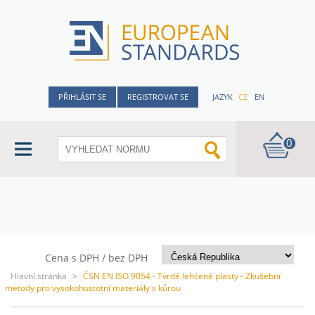
PŘIHLÁSIT SE
REGISTROVAT SE
JAZYK
CZ
EN
0
Cena s DPH / bez DPH
Hlavní stránka
>
ČSN EN ISO 9054 - Tvrdé lehčené plasty - Zkušební
metody pro vysokohustotní materiály s kůrou