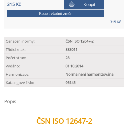
315 Kč
Koupit
Koupit včetně změn
315 Kč
Označení normy:
ČSN ISO 12647-2
Třídící znak:
883011
Počet stran:
28
Vydáno:
01.10.2014
Harmonizace:
Norma není harmonizována
Katalogové číslo:
96145
Popis
ČSN ISO 12647-2