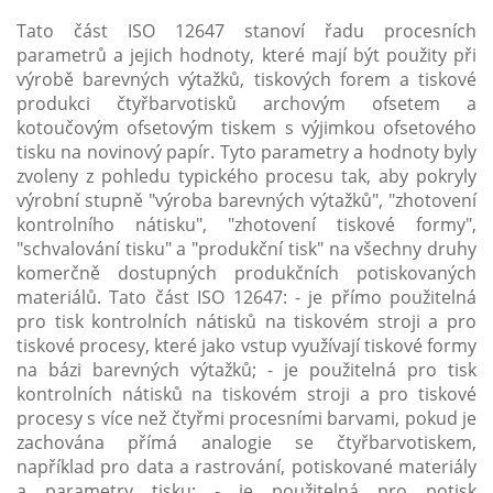
Tato část ISO 12647 stanoví řadu procesních
parametrů a jejich hodnoty, které mají být použity při
výrobě barevných výtažků, tiskových forem a tiskové
produkci čtyřbarvotisků archovým ofsetem a
kotoučovým ofsetovým tiskem s výjimkou ofsetového
tisku na novinový papír. Tyto parametry a hodnoty byly
zvoleny z pohledu typického procesu tak, aby pokryly
výrobní stupně "výroba barevných výtažků", "zhotovení
kontrolního nátisku", "zhotovení tiskové formy",
"schvalování tisku" a "produkční tisk" na všechny druhy
komerčně dostupných produkčních potiskovaných
materiálů. Tato část ISO 12647: - je přímo použitelná
pro tisk kontrolních nátisků na tiskovém stroji a pro
tiskové procesy, které jako vstup využívají tiskové formy
na bázi barevných výtažků; - je použitelná pro tisk
kontrolních nátisků na tiskovém stroji a pro tiskové
procesy s více než čtyřmi procesními barvami, pokud je
zachována přímá analogie se čtyřbarvotiskem,
například pro data a rastrování, potiskované materiály
a parametry tisku; - je použitelná pro potisk