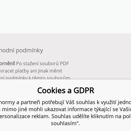
hodní podmínky
ornění!
Po stažení souborů PDF
 vracet platby ani jinak měnit
ční podmínky k těmto souborům.
bnější info zde:
Obchodní
Cookies a GDPR
ínky
ormy a partneři potřebují Váš souhlas k využití jedno
mimo jiné mohli ukazovat informace týkající se Vaš
 práva vyhrazena.
SI
rsonalizace reklam. Souhlas udělíte kliknutím na pol
souhlasím".