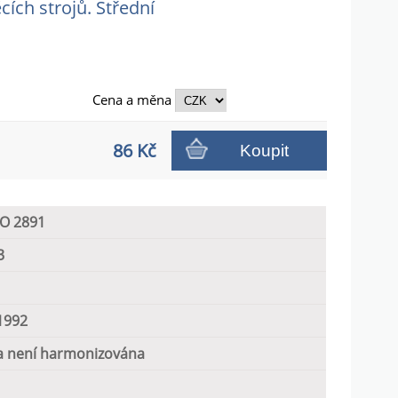
ích strojů. Střední
Cena a
měna
86 Kč
Koupit
SO 2891
3
1992
 není harmonizována