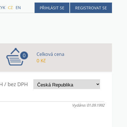
ZYK
CZ
EN
PŘIHLÁSIT SE
REGISTROVAT SE
Celková cena
0
0 Kč
H / bez DPH
Vydáno: 01.09.1992