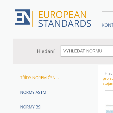
KON
Hledání
Hlav
TŘÍDY NOREM ČSN
pro s
stoja
NORMY ASTM
NORMY BSI