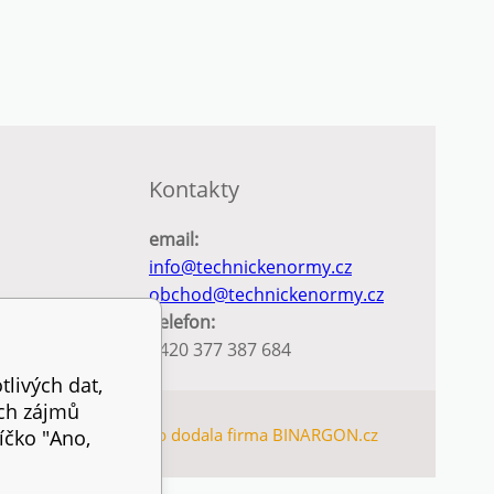
Kontakty
email:
info@technickenormy.cz
obchod@technickenormy.cz
Telefon:
+420 377 387 684
tlivých dat,
ich zájmů
TEMAP
Tento eshop dodala firma
BINARGON.cz
íčko "Ano,