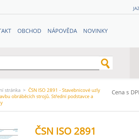
JA
TAKT
OBCHOD
NÁPOVĚDA
NOVINKY
ní stránka
>
ČSN ISO 2891 - Stavebnicové uzly
Cena s DP
tavbu obráběcích strojů. Střední podstavce a
ny
ČSN ISO 2891