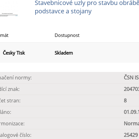
Stavebnicové uzly pro stavbu obráběc
podstavce a stojany
rmát
Dostupnost
Česky Tisk
Skladem
načení normy:
ČSN I
dící znak:
20470
et stran:
8
dáno:
01.09.
rmonizace:
Norma
alogové číslo:
25429