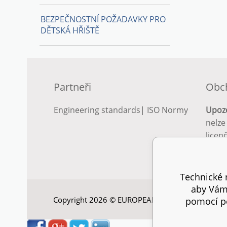
BEZPEČNOSTNÍ POŽADAVKY PRO
DĚTSKÁ HŘIŠTĚ
Partneři
Obc
Engineering standards
|
ISO Normy
Upoz
nelze
licen
Podro
podm
Technické n
aby Vám 
Copyright 2026 © EUROPEAN STANDARD. Všechna
pomocí pe