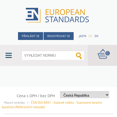
PŘIHLÁSIT SE
REGISTROVAT SE
JAZYK
CZ
EN
0
Cena s DPH / bez DPH
Hlavní stránka
>
ČSN ISO 6091 - Sušené mléko - Stanovení titrační
kyselosti (Referenční metoda)