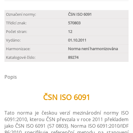
Označení normy:
ČSN ISO 6091
Třídící znak:
570803
Počet stran:
12
Vydáno:
01.10.2011
Harmonizace:
Norma není harmonizována
Katalogové číslo:
89274
Popis
ČSN ISO 6091
Tato norma je českou verzí mezinárodní normy ISO
6091:2010, kterou ČSN převzala v roce 2011 překladem
jako ČSN ISO 6091 (57 0803). Norma ISO 6091:2010/IDF
86:2010 specifikuje referenční metodu na stanovení