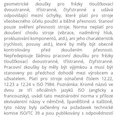
geometrické zkoušky pro frézky tloušťkovací
dvoustranné, třístranné, čtyřstranné a udává
odpovídající mezní úchylky, které platí pro stroje
všeobecného účelu použití a běžné přesnosti. Stanoví
pouze ověření přesnosti stroje. Norma neplatí pro
zkoušení chodu stroje (vibrace, nadměrný hluk,
prokluzování komponentů, atd.), ani jeho charakteristik
(rychlosti, posuvy atd.), které by měly být obecně
kontrolovány před zkoušením přesnosti.
Nepředepisuje žádnou pracovní zkoušku pro frézky
tloušťkovací dvoustranné, třístranné, čtyřstranné.
Pracovní zkoušky by měly být výjimkou a musí být
stanoveny po předchozí dohodě mezi výrobcem a
uživatelem. Platí pro stroje označené číslem 12.22,
12.23 a 12.24 v ISO 7984. Poznámka: Kromě názvů ve
dvou ze tří oficiálních jazyků ISO (anglicky a
francouzsky), uvádí tato mezinárodní norma v příloze
ekvivalentní názvy v němčině, španělštině a italštině,
tyto názvy byly začleněny na požadavek technické
komise ISO/TC 39 a jsou publikovány s odpovědností