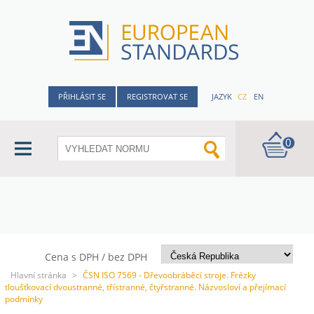
PŘIHLÁSIT SE
REGISTROVAT SE
JAZYK
CZ
EN
0
Cena s DPH / bez DPH
Hlavní stránka
>
ČSN ISO 7569 - Dřevoobráběcí stroje. Frézky
tloušťkovací dvoustranné, třístranné, čtyřstranné. Názvosloví a přejímací
podmínky