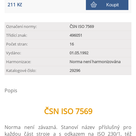
211 Kč
Koupit
Označení normy:
ČSN ISO 7569
Třídící znak:
496051
Počet stran:
16
Vydáno:
01.05.1992
Harmonizace:
Norma není harmonizována
Katalogové číslo:
29296
Popis
ČSN ISO 7569
Norma není závazná. Stanoví název příslušný pro
každou část stroje a s odkazem na ISO 230/1, též