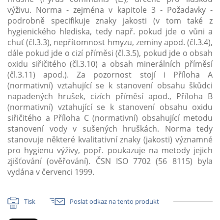
výživu. Norma - zejména v kapitole 3 - Požadavky -
podrobně specifikuje znaky jakosti (v tom také z
hygienického hlediska, tedy např. pokud jde o vůni a
chuť (čl.3.3), nepřítomnost hmyzu, zeminy apod. (čl.3.4),
dále pokud jde o cizí příměsi (čl.3.5), pokud jde o obsah
oxidu siřičitého (čl.3.10) a obsah minerálních příměsí
(čl.3.11) apod.). Za pozornost stojí i Příloha A
(normativní) vztahující se k stanovení obsahu škůdci
napadených hrušek, cizích příměsí apod., Příloha B
(normativní) vztahující se k stanovení obsahu oxidu
siřičitého a Příloha C (normativní) obsahující metodu
stanovení vody v sušených hruškách. Norma tedy
stanovuje některé kvalitativní znaky (jakosti) významné
pro hygienu výživy, popř. poukazuje na metody jejich
zjišťování (ověřování). ČSN ISO 7702 (56 8115) byla
vydána v červenci 1999.
Tisk
Poslat odkaz na tento produkt