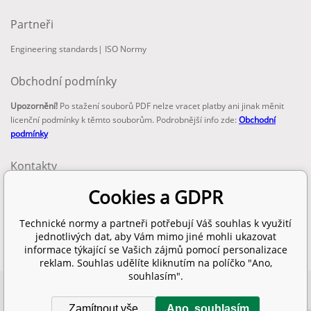
Partneři
Engineering standards
|
ISO Normy
Obchodní podmínky
Upozornění!
Po stažení souborů PDF nelze vracet platby ani jinak měnit
licenční podmínky k těmto souborům. Podrobnější info zde:
Obchodní
podmínky
Kontakty
email:
Cookies a GDPR
info@technickenormy.cz
obchod@technickenormy.cz
Technické normy a partneři potřebují Váš souhlas k využití
Telefon:
jednotlivých dat, aby Vám mimo jiné mohli ukazovat
+420 377 387 684
informace týkající se Vašich zájmů pomocí personalizace
reklam. Souhlas udělíte kliknutím na políčko "Ano,
souhlasím".
Copyright 2026 © EUROPEAN STANDARD. Všechna práva vyhrazena.
Zamítnout vše
Ano, souhlasím