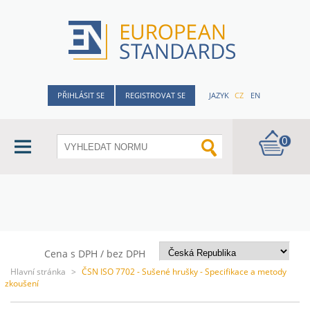
PŘIHLÁSIT SE
REGISTROVAT SE
JAZYK
CZ
EN
0
Cena s DPH / bez DPH
Hlavní stránka
>
ČSN ISO 7702 - Sušené hrušky - Specifikace a metody
zkoušení