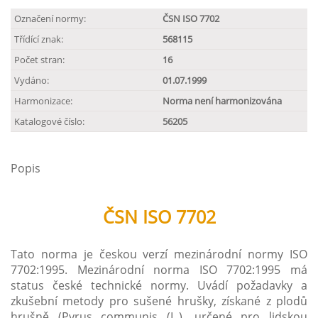
Označení normy:
ČSN ISO 7702
Třídící znak:
568115
Počet stran:
16
Vydáno:
01.07.1999
Harmonizace:
Norma není harmonizována
Katalogové číslo:
56205
Popis
ČSN ISO 7702
Tato norma je českou verzí mezinárodní normy ISO
7702:1995. Mezinárodní norma ISO 7702:1995 má
status české technické normy. Uvádí požadavky a
zkušební metody pro sušené hrušky, získané z plodů
hrušně (Pyrus communis (L.), určené pro lidskou