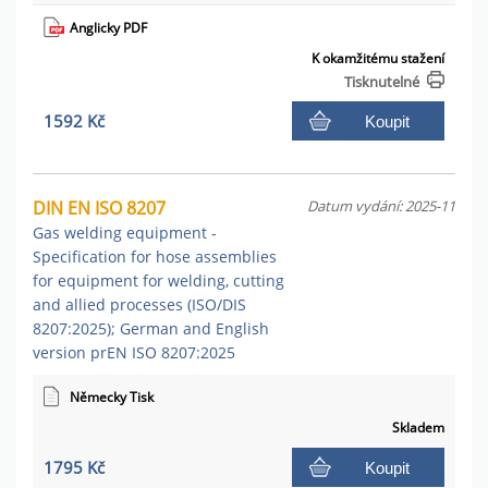
Anglicky PDF
K okamžitému stažení
Tisknutelné
1592 Kč
Koupit
DIN EN ISO 8207
Datum vydání: 2025-11
Gas welding equipment -
Specification for hose assemblies
for equipment for welding, cutting
and allied processes (ISO/DIS
8207:2025); German and English
version prEN ISO 8207:2025
Německy Tisk
Skladem
1795 Kč
Koupit