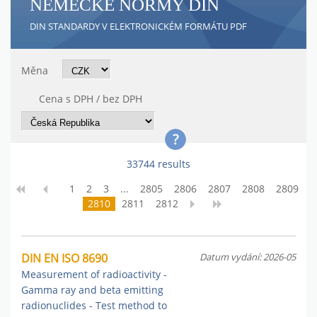
NĚMECKÉ NORMY DIN
DIN STANDARDY V ELEKTRONICKÉM FORMÁTU PDF
Měna
Cena s DPH / bez DPH
33744 results
1
2
3
...
2805
2806
2807
2808
2809
2810
2811
2812
DIN EN ISO 8690
Datum vydání: 2026-05
Measurement of radioactivity -
Gamma ray and beta emitting
radionuclides - Test method to