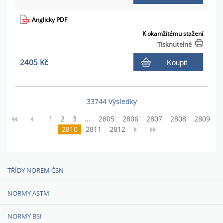
Anglicky PDF
K okamžitému stažení
Tisknutelné
2405 Kč
Koupit
33744 Výsledky
1
2
3
...
2805
2806
2807
2808
2809
2810
2811
2812
TŘÍDY NOREM ČSN
NORMY ASTM
NORMY BSI