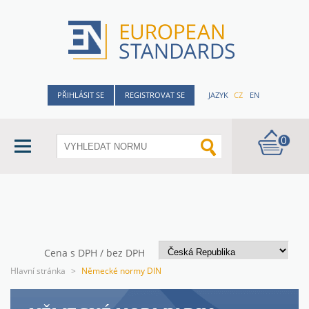
PŘIHLÁSIT SE
REGISTROVAT SE
JAZYK
CZ
EN
0
Cena s DPH / bez DPH
Hlavní stránka
>
Německé normy DIN