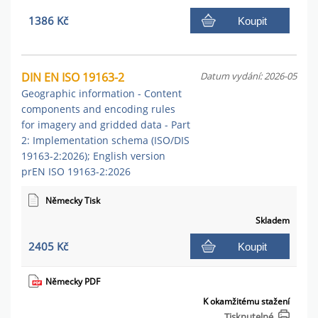
1386 Kč
Koupit
DIN EN ISO 19163-2
Datum vydání: 2026-05
Geographic information - Content
components and encoding rules
for imagery and gridded data - Part
2: Implementation schema (ISO/DIS
19163-2:2026); English version
prEN ISO 19163-2:2026
Německy Tisk
Skladem
2405 Kč
Koupit
Německy PDF
K okamžitému stažení
Tisknutelné