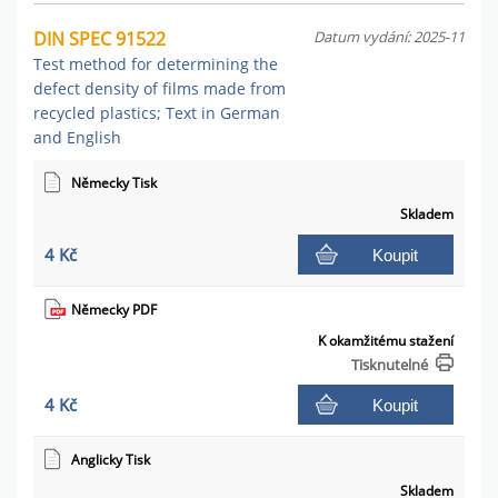
DIN SPEC 91522
Datum vydání: 2025-11
Test method for determining the
defect density of films made from
recycled plastics; Text in German
and English
Německy Tisk
Skladem
4 Kč
Koupit
Německy PDF
K okamžitému stažení
Tisknutelné
4 Kč
Koupit
Anglicky Tisk
Skladem