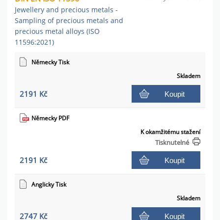
Jewellery and precious metals -
Sampling of precious metals and
precious metal alloys (ISO
11596:2021)
Německy Tisk
Skladem
2191 Kč
Koupit
Německy PDF
K okamžitému stažení
Tisknutelné
2191 Kč
Koupit
Anglicky Tisk
Skladem
2747 Kč
Koupit