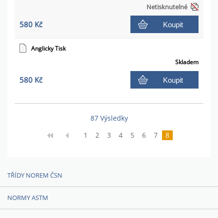
Netisknutelné
580 Kč
Koupit
Anglicky Tisk
Skladem
580 Kč
Koupit
87 Výsledky
1
2
3
4
5
6
7
8
TŘÍDY NOREM ČSN
NORMY ASTM