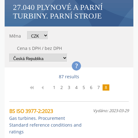
27.040 PLYNOVÉ A PARNÍ
TURBINY. PARNÍ STROJE
Měna
Cena s DPH / bez DPH
87 results
1
2
3
4
5
6
7
8
BS ISO 3977-2:2023
Vydáno: 2023-03-29
Gas turbines. Procurement
Standard reference conditions and
ratings