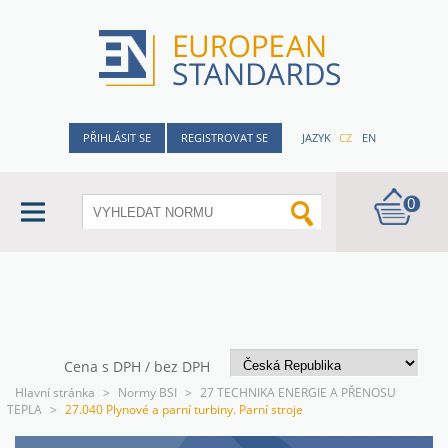
PŘIHLÁSIT SE
REGISTROVAT SE
JAZYK
CZ
EN
0
Cena s DPH / bez DPH
Hlavní stránka
>
Normy BSI
>
27 TECHNIKA ENERGIE A PŘENOSU
TEPLA
>
27.040 Plynové a parní turbiny. Parní stroje