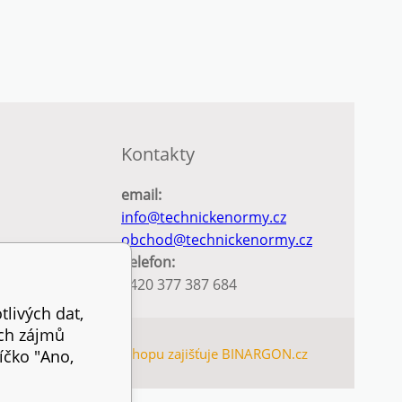
Kontakty
email:
info@technickenormy.cz
obchod@technickenormy.cz
Telefon:
+420 377 387 684
tlivých dat,
ich zájmů
TEMAP
Pronájem eshopu zajišťuje
BINARGON.cz
íčko "Ano,