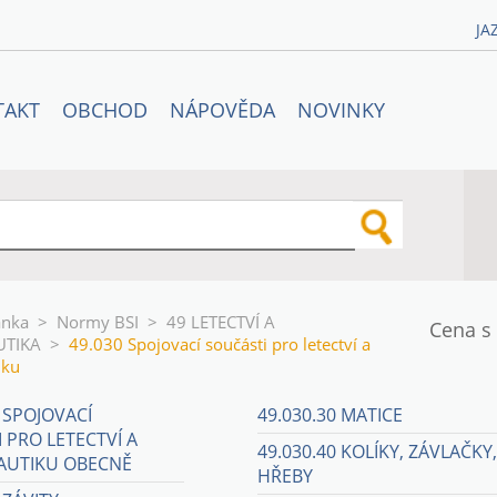
JA
TAKT
OBCHOD
NÁPOVĚDA
NOVINKY
ánka
>
Normy BSI
>
49 LETECTVÍ A
Cena s
TIKA
>
49.030 Spojovací součásti pro letectví a
iku
1 SPOJOVACÍ
49.030.30 MATICE
 PRO LETECTVÍ A
49.030.40 KOLÍKY, ZÁVLAČKY,
UTIKU OBECNĚ
HŘEBY