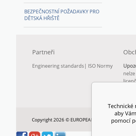
BEZPEČNOSTNÍ POŽADAVKY PRO
DĚTSKÁ HŘIŠTĚ
Partneři
Obc
Engineering standards
|
ISO Normy
Upoz
nelze
licen
Podro
podm
Technické n
aby Vám 
Copyright 2026 © EUROPEAN STANDARD. Všechna
pomocí pe