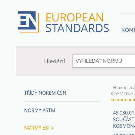
KON
Hledání
Hlavní str
TŘÍDY NOREM ČSN
KOSMONAU
kosmonaut
NORMY ASTM
49.030.0
SOUČÁSTI
KOSMONA
NORMY BSI