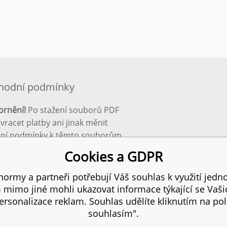
hodní podmínky
ornění!
Po stažení souborů PDF
 vracet platby ani jinak měnit
ční podmínky k těmto souborům.
bnější info zde:
Obchodní
Cookies a GDPR
ínky
ormy a partneři potřebují Váš souhlas k využití jedno
mimo jiné mohli ukazovat informace týkající se Vaš
 práva vyhrazena.
SI
rsonalizace reklam. Souhlas udělíte kliknutím na pol
souhlasím".