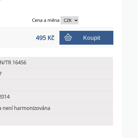
Cena a
měna
495 Kč
Koupit
EN/TR 16456
7
2014
 není harmonizována