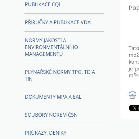
PUBLIKACE CQI
Pop
PŘÍRUČKY A PUBLIKACE VDA
NORMY JAKOSTI A
ENVIRONMENTÁLNÍHO
Tato
MANAGEMENTU
mož
kond
je p
PLYNAŘSKÉ NORMY TPG, TD A
měst
TIN
DOKUMENTY MPA A EAL
SOUBORY NOREM ČSN
PRŮKAZY, DENÍKY