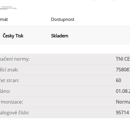
rmát
Dostupnost
Česky Tisk
Skladem
načení normy:
TNI C
dící znak:
75808
et stran:
60
dáno:
01.08.
rmonizace:
Norma
alogové číslo:
95714