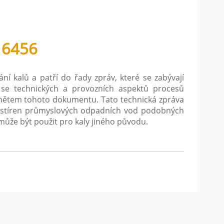
16456
í kalů a patří do řady zpráv, které se zabývají
 se technických a provozních aspektů procesů
dmětem tohoto dokumentu. Tato technická zpráva
 čistíren průmyslových odpadních vod podobných
že být použit pro kaly jiného původu.