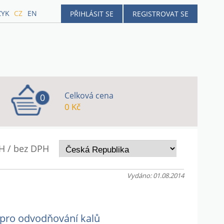
ZYK
CZ
EN
PŘIHLÁSIT SE
REGISTROVAT SE
Celková cena
0
0 Kč
H / bez DPH
Vydáno: 01.08.2014
 pro odvodňování kalů