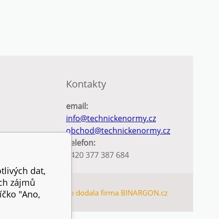
Kontakty
email:
info@technickenormy.cz
obchod@technickenormy.cz
Telefon:
+420 377 387 684
tlivých dat,
ich zájmů
TEMAP
Tento eshop dodala firma
BINARGON.cz
íčko "Ano,