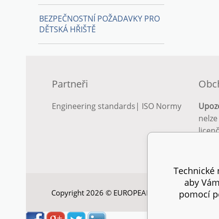
BEZPEČNOSTNÍ POŽADAVKY PRO
DĚTSKÁ HŘIŠTĚ
Partneři
Obc
Engineering standards
|
ISO Normy
Upoz
nelze
licen
Podro
podm
Technické n
aby Vám 
Copyright 2026 © EUROPEAN STANDARD. Všechna
pomocí pe