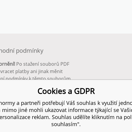
hodní podmínky
ornění!
Po stažení souborů PDF
 vracet platby ani jinak měnit
ční podmínky k těmto souborům.
bnější info zde:
Obchodní
Cookies a GDPR
ínky
ormy a partneři potřebují Váš souhlas k využití jedno
mimo jiné mohli ukazovat informace týkající se Vaš
 práva vyhrazena.
SI
rsonalizace reklam. Souhlas udělíte kliknutím na pol
souhlasím".