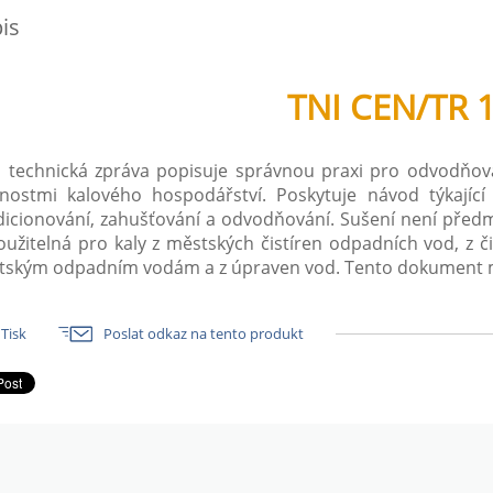
is
TNI CEN/TR 
 technická zpráva popisuje správnou praxi pro odvodňován
nostmi kalového hospodářství. Poskytuje návod týkající
icionování, zahušťování a odvodňování. Sušení není pře
oužitelná pro kaly z městských čistíren odpadních vod, z
ským odpadním vodám a z úpraven vod. Tento dokument mů
Tisk
Poslat odkaz na tento produkt