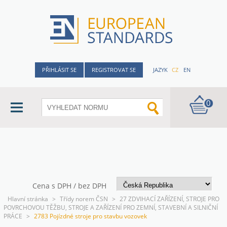
PŘIHLÁSIT SE
REGISTROVAT SE
JAZYK
CZ
EN
0
Cena s DPH / bez DPH
Hlavní stránka
>
Třídy norem ČSN
>
27 ZDVIHACÍ ZAŘÍZENÍ, STROJE PRO
POVRCHOVOU TĚŽBU, STROJE A ZAŘÍZENÍ PRO ZEMNÍ, STAVEBNÍ A SILNIČNÍ
PRÁCE
>
2783 Pojízdné stroje pro stavbu vozovek