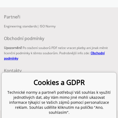
Partneři
Engineering standards
|
ISO Normy
Obchodní podmínky
Upozornění!
Po stažení souborů PDF nelze vracet platby ani jinak měnit
licenční podmínky k těmto souborům. Podrobnější info zde:
Obchodní
podmínky
Kontakty
email:
Cookies a GDPR
info@technickenormy.cz
obchod@technickenormy.cz
Technické normy a partneři potřebují Váš souhlas k využití
Telefon:
jednotlivých dat, aby Vám mimo jiné mohli ukazovat
+420 377 387 684
informace týkající se Vašich zájmů pomocí personalizace
reklam. Souhlas udělíte kliknutím na políčko "Ano,
souhlasím".