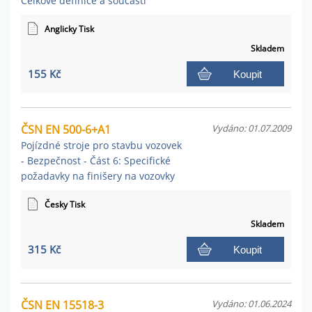
Celkové definice a součásti
Anglicky Tisk
Skladem
155 Kč
Koupit
ČSN EN 500-6+A1
Vydáno: 01.07.2009
Pojízdné stroje pro stavbu vozovek
- Bezpečnost - Část 6: Specifické
požadavky na finišery na vozovky
Česky Tisk
Skladem
315 Kč
Koupit
ČSN EN 15518-3
Vydáno: 01.06.2024