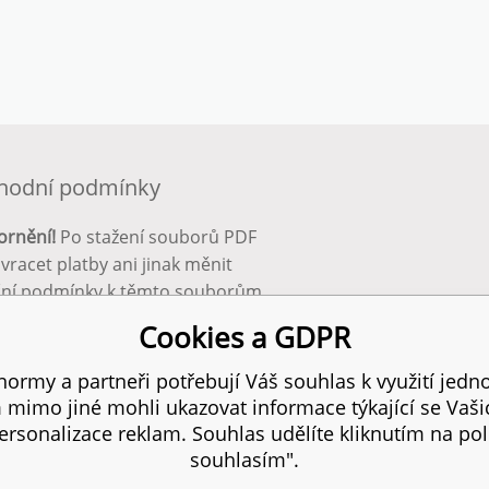
hodní podmínky
ornění!
Po stažení souborů PDF
 vracet platby ani jinak měnit
ční podmínky k těmto souborům.
bnější info zde:
Obchodní
Cookies a GDPR
ínky
ormy a partneři potřebují Váš souhlas k využití jedno
mimo jiné mohli ukazovat informace týkající se Vaš
 práva vyhrazena.
SITEMAP
I
rsonalizace reklam. Souhlas udělíte kliknutím na pol
souhlasím".