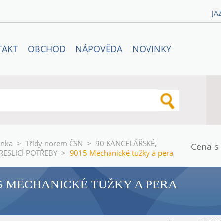
JA
TAKT
OBCHOD
NÁPOVĚDA
NOVINKY
ánka
>
Třídy norem ČSN
>
90 KANCELÁŘSKÉ,
Cena s
RESLICÍ POTŘEBY
>
9015 Mechanické tužky a pera
5 MECHANICKÉ TUŽKY A PERA