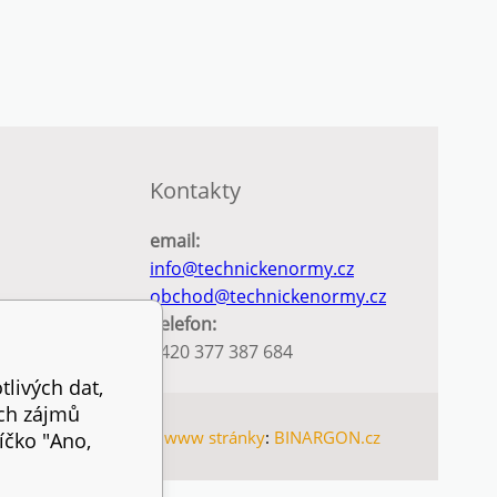
Kontakty
email:
info@technickenormy.cz
obchod@technickenormy.cz
Telefon:
+420 377 387 684
tlivých dat,
ich zájmů
nternetové obchody
a
www stránky
:
BINARGON.cz
íčko "Ano,