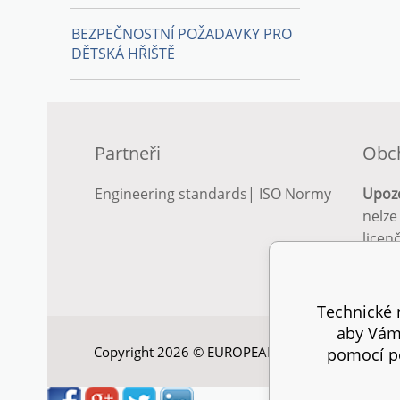
BEZPEČNOSTNÍ POŽADAVKY PRO
DĚTSKÁ HŘIŠTĚ
Partneři
Obc
Engineering standards
|
ISO Normy
Upoz
nelze
licen
Podro
podm
Technické n
aby Vám 
Copyright 2026 © EUROPEAN STANDARD. Všechna
pomocí pe