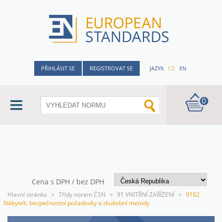
PŘIHLÁSIT SE
REGISTROVAT SE
JAZYK
CZ
EN
0
Cena s DPH / bez DPH
Hlavní stránka
>
Třídy norem ČSN
>
91 VNITŘNÍ ZAŘÍZENÍ
>
9102
Nábytek, bezpečnostní požadavky a zkušební metody