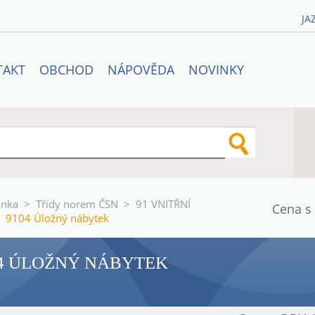
JA
TAKT
OBCHOD
NÁPOVĚDA
NOVINKY
ánka
>
Třídy norem ČSN
>
91 VNITŘNÍ
Cena s
9104 Úložný nábytek
4 ÚLOŽNÝ NÁBYTEK