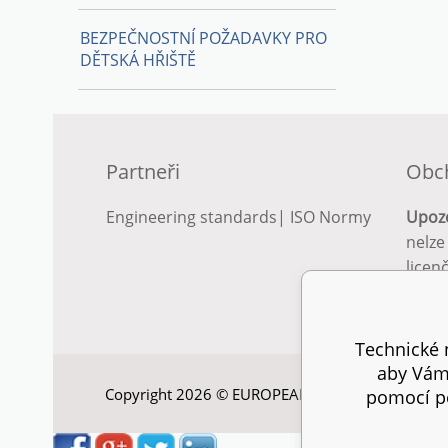
BEZPEČNOSTNÍ POŽADAVKY PRO
DĚTSKÁ HŘIŠTĚ
Partneři
Obc
Engineering standards
|
ISO Normy
Upoz
nelze
licen
Podro
podm
Technické n
aby Vám 
Copyright 2026 © EUROPEAN STANDARD. Všechna
pomocí pe