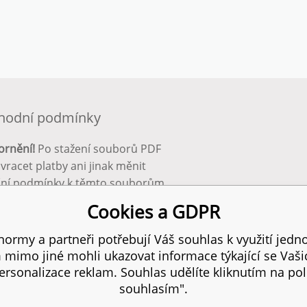
hodní podmínky
ornění!
Po stažení souborů PDF
 vracet platby ani jinak měnit
ční podmínky k těmto souborům.
bnější info zde:
Obchodní
Cookies a GDPR
ínky
ormy a partneři potřebují Váš souhlas k využití jedno
mimo jiné mohli ukazovat informace týkající se Vaš
 práva vyhrazena.
SITEMAP
I
rsonalizace reklam. Souhlas udělíte kliknutím na pol
souhlasím".