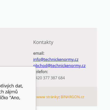
Kontakty
email:
info@technickenormy.cz
obchod@technickenormy.cz
Telefon:
+420 377 387 684
tlivých dat,
ich zájmů
nternetové obchody
a
www stránky
:
BINARGON.cz
íčko "Ano,