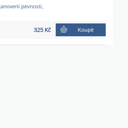
tanovení pevnosti,
325 Kč
Koupit