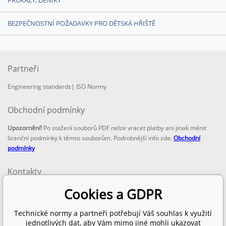
PRŮKAZY, DENÍKY
BEZPEČNOSTNÍ POŽADAVKY PRO DĚTSKÁ HŘIŠTĚ
Partneři
Engineering standards
|
ISO Normy
Obchodní podmínky
Upozornění!
Po stažení souborů PDF nelze vracet platby ani jinak měnit
licenční podmínky k těmto souborům. Podrobnější info zde:
Obchodní
podmínky
Kontakty
email:
Cookies a GDPR
info@technickenormy.cz
obchod@technickenormy.cz
Technické normy a partneři potřebují Váš souhlas k využití
Telefon:
jednotlivých dat, aby Vám mimo jiné mohli ukazovat