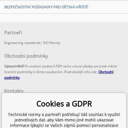
BEZPEČNOSTNÍ POŽADAVKY PRO DĚTSKÁ HŘIŠTĚ
Partneři
Engineering standards
|
ISO Normy
Obchodní podmínky
Upozornění!
Po stažení souborů PDF nelze vracet platby ani jinak měnit
licenční podmínky k těmto souborům. Podrobnější info zde:
Obchodní
podmínky
Kontakty
email:
Cookies a GDPR
info@technickenormy.cz
obchod@technickenormy.cz
Technické normy a partneři potřebují Váš souhlas k využití
Telefon:
jednotlivých dat, aby Vám mimo jiné mohli ukazovat
+420 377 387 684
informace týkající se Vašich zájmů pomocí personalizace