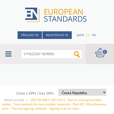
PŘIHLÁSIT SE
REGISTROVAT SE
JAZYK
CZ
EN
0
Cena s DPH / bez DPH
Hlavní stránka
>
UNE EN 60811-401:2012 - Electric and optical fibre
cables - Test methods for non-metallic materials - Part 401: Miscellaneous
tests - Thermal ageing methods - Ageing in an air oven