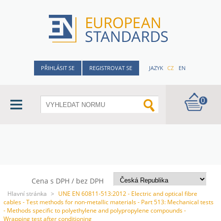
PŘIHLÁSIT SE
REGISTROVAT SE
JAZYK
CZ
EN
0
Cena s DPH / bez DPH
Hlavní stránka
>
UNE EN 60811-513:2012 - Electric and optical fibre
cables - Test methods for non-metallic materials - Part 513: Mechanical tests
- Methods specific to polyethylene and polypropylene compounds -
Wrapping test after conditioning