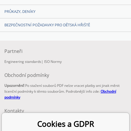
PRŮKAZY, DENÍKY
BEZPEČNOSTNÍ POŽADAVKY PRO DĚTSKÁ HŘIŠTĚ
Partneři
Engineering standards
|
ISO Normy
Obchodní podmínky
Upozornění!
Po stažení souborů PDF nelze vracet platby ani jinak měnit
licenční podmínky k těmto souborům. Podrobnější info zde:
Obchodní
podmínky
Kontakty
email:
Cookies a GDPR
info@technickenormy.cz