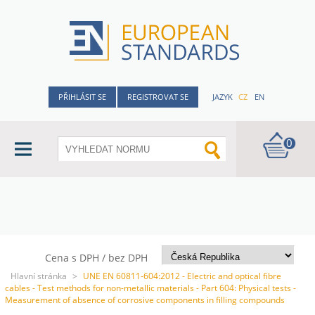
PŘIHLÁSIT SE
REGISTROVAT SE
JAZYK
CZ
EN
0
Cena s DPH / bez DPH
Hlavní stránka
>
UNE EN 60811-604:2012 - Electric and optical fibre
cables - Test methods for non-metallic materials - Part 604: Physical tests -
Measurement of absence of corrosive components in filling compounds