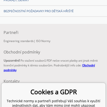
PRŮKAZY, DENÍKY
BEZPEČNOSTNÍ POŽADAVKY PRO DĚTSKÁ HŘIŠTĚ
Partneři
Engineering standards
|
ISO Normy
Obchodní podmínky
Upozornění!
Po stažení souborů PDF nelze vracet platby ani jinak měnit
licenční podmínky k těmto souborům. Podrobnější info zde:
Obchodní
podmínky
Kontakty
email:
Cookies a GDPR
info@technickenormy.cz
obchod@technickenormy.cz
Technické normy a partneři potřebují Váš souhlas k využití
Telefon:
jednotlivých dat, aby Vám mimo jiné mohli ukazovat