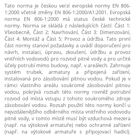
Tato norma je českou verzí evropské normy EN 806-
1:2000 včetně změny EN 806-1:2000/A1:2001. Evropská
norma EN 806-1:2000 má status české technické
normy. Norma se skládá z následujících částí: Část 1:
Všeobecně, Část 2: Navrhování, Část 3: Dimenzování,
Část 4: Montáž a Část 5: Provoz a údržba. Tato první
část normy stanoví požadavky a uvádí doporučení pro
návrh, instalaci, úpravu, zkoušení, údržbu a provoz
vnitřních vodovodů pro rozvod pitné vody a pro určité
účely potrubí mimo budovy, např. v areálech. Zahrnuje
systém trubek, armatury a připojená zařízení,
instalovaná pro zásobování pitnou vodou. Pokud je v
rámci vlastního areálu soukromé zásobování pitnou
vodou, pokrývá rozsah této normy rovněž potrubní
rozvod od místa vstupu z tohoto soukromého zdroje
zásobování vodou. Rozsah použití této normy končí u
nejvzdálenějšího odběrného místa vnitřního vodovodu
pitné vody, v tomto místě musí být vzduchová mezera
(např. na výtokové armatuře) nebo ochranné zařízení
(např. na výtokové armatuře s připojovací hadicí).