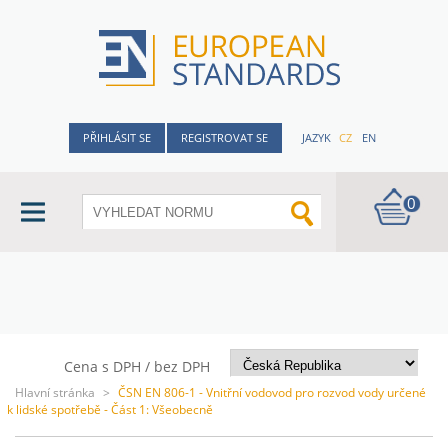
PŘIHLÁSIT SE
REGISTROVAT SE
JAZYK
CZ
EN
0
Cena s DPH / bez DPH
Hlavní stránka
>
ČSN EN 806-1 - Vnitřní vodovod pro rozvod vody určené
k lidské spotřebě - Část 1: Všeobecně