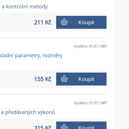
y a kontrolní metody
211 Kč
Koupit
Vydáno: 01.01.1987
kladní parametry, rozměry
155 Kč
Koupit
Vydáno: 01.07.1987
ů a předávaných výkonů
315 Kč
Koupit