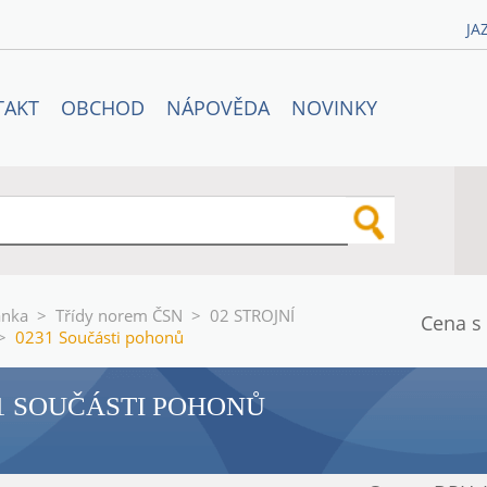
JA
TAKT
OBCHOD
NÁPOVĚDA
NOVINKY
ánka
>
Třídy norem ČSN
>
02 STROJNÍ
Cena s
>
0231 Součásti pohonů
1 SOUČÁSTI POHONŮ