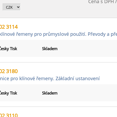
Cena s DPH 
02 3114
klínové řemeny pro průmyslové použití. Převody a p
Česky Tisk
Skladem
02 3180
ice pro klínové řemeny. Základní ustanovení
Česky Tisk
Skladem
02 3110