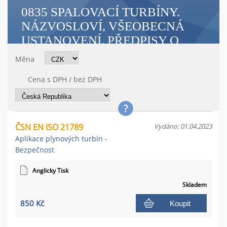
0835 SPALOVACÍ TURBÍNY.
NÁZVOSLOVÍ, VŠEOBECNÁ
USTANOVENÍ, PŘEDPISY O
ZKOUŠENÍ A PŘEJÍMÁNÍ
Měna
Cena s DPH / bez DPH
ČSN EN ISO 21789
Vydáno: 01.04.2023
Aplikace plynových turbín -
Bezpečnost
Anglicky Tisk
Skladem
850 Kč
Koupit