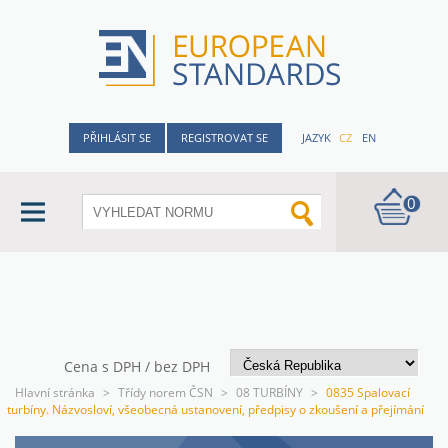
PŘIHLÁSIT SE
REGISTROVAT SE
JAZYK
CZ
EN
0
Cena s DPH / bez DPH
Hlavní stránka
>
Třídy norem ČSN
>
08 TURBÍNY
>
0835 Spalovací
turbíny. Názvosloví, všeobecná ustanovení, předpisy o zkoušení a přejímání