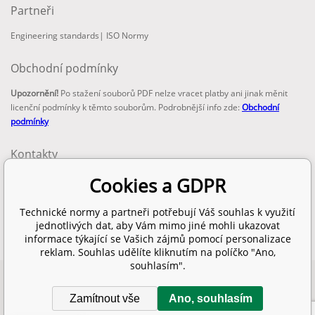
Partneři
Engineering standards
|
ISO Normy
Obchodní podmínky
Upozornění!
Po stažení souborů PDF nelze vracet platby ani jinak měnit
licenční podmínky k těmto souborům. Podrobnější info zde:
Obchodní
podmínky
Kontakty
email:
Cookies a GDPR
info@technickenormy.cz
obchod@technickenormy.cz
Technické normy a partneři potřebují Váš souhlas k využití
Telefon:
jednotlivých dat, aby Vám mimo jiné mohli ukazovat
+420 377 387 684
informace týkající se Vašich zájmů pomocí personalizace
reklam. Souhlas udělíte kliknutím na políčko "Ano,
souhlasím".
Copyright 2026 © EUROPEAN STANDARD. Všechna práva vyhrazena.
Zamítnout vše
Ano, souhlasím
SITEMAP
Tento eshop dodala firma
BINARGON.cz