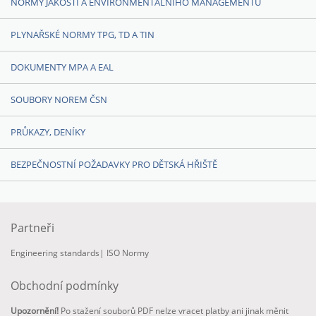
NORMY JAKOSTI A ENVIRONMENTÁLNÍHO MANAGEMENTU
PLYNAŘSKÉ NORMY TPG, TD A TIN
DOKUMENTY MPA A EAL
SOUBORY NOREM ČSN
PRŮKAZY, DENÍKY
BEZPEČNOSTNÍ POŽADAVKY PRO DĚTSKÁ HŘIŠTĚ
Partneři
Engineering standards
|
ISO Normy
Obchodní podmínky
Upozornění!
Po stažení souborů PDF nelze vracet platby ani jinak měnit