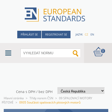
PŘIHLÁSIT SE
REGISTROVAT SE
JAZYK
CZ
EN
0
Cena s DPH / bez DPH
Hlavní stránka
>
Třídy norem ČSN
>
09 SPALOVACÍ MOTORY
PÍSTOVÉ
>
0935 Součásti spalovacích pístových motorů