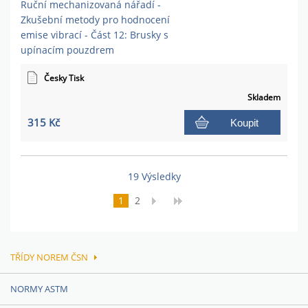
Ruční mechanizovaná nářadí -
Zkušební metody pro hodnocení
emise vibrací - Část 12: Brusky s
upínacím pouzdrem
Česky Tisk
Skladem
315 Kč
Koupit
19 Výsledky
1
2
TŘÍDY NOREM ČSN
NORMY ASTM