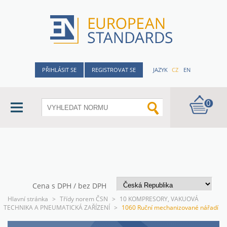
PŘIHLÁSIT SE
REGISTROVAT SE
JAZYK
CZ
EN
0
Cena s DPH / bez DPH
Hlavní stránka
>
Třídy norem ČSN
>
10 KOMPRESORY, VAKUOVÁ
TECHNIKA A PNEUMATICKÁ ZAŘÍZENÍ
>
1060 Ruční mechanizované nářadí