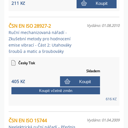
211 Kč
Koupit
ČSN EN ISO 28927-2
Vydáno: 01.08.2010
Ruční mechanizovaná nářadí -
Zkušební metody pro hodnocení
emise vibrací - Část 2: Utahováky
šroubů a matic a šroubováky
Česky Tisk
Skladem
405 Kč
Koupit
Koupit včetně změn
616 Kč
ČSN EN ISO 15744
Vydáno: 01.04.2009
Neelektrická ruční nářadí - Předpis