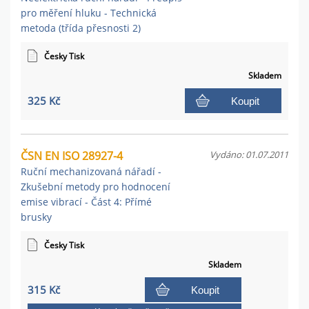
pro měření hluku - Technická
metoda (třída přesnosti 2)
Česky Tisk
Skladem
325 Kč
Koupit
ČSN EN ISO 28927-4
Vydáno: 01.07.2011
Ruční mechanizovaná nářadí -
Zkušební metody pro hodnocení
emise vibrací - Část 4: Přímé
brusky
Česky Tisk
Skladem
315 Kč
Koupit