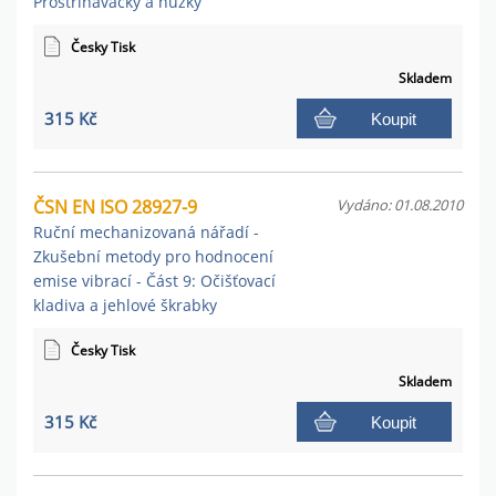
Prostřihávačky a nůžky
Česky Tisk
Skladem
315 Kč
Koupit
ČSN EN ISO 28927-9
Vydáno: 01.08.2010
Ruční mechanizovaná nářadí -
Zkušební metody pro hodnocení
emise vibrací - Část 9: Očišťovací
kladiva a jehlové škrabky
Česky Tisk
Skladem
315 Kč
Koupit