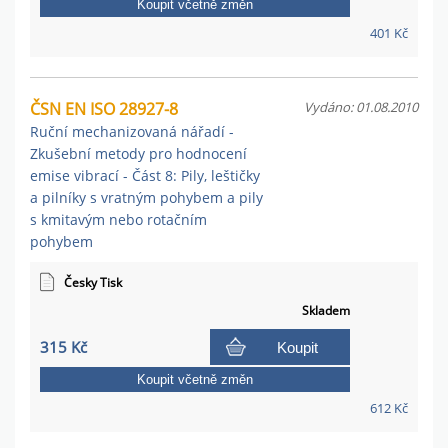
Koupit včetně změn
401 Kč
ČSN EN ISO 28927-8
Vydáno: 01.08.2010
Ruční mechanizovaná nářadí -
Zkušební metody pro hodnocení
emise vibrací - Část 8: Pily, leštičky
a pilníky s vratným pohybem a pily
s kmitavým nebo rotačním
pohybem
Česky Tisk
Skladem
315 Kč
Koupit
Koupit včetně změn
612 Kč