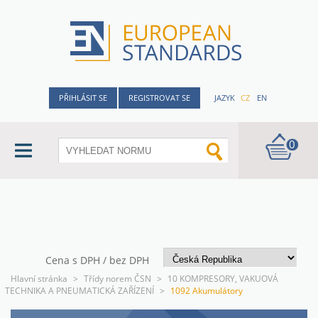
PŘIHLÁSIT SE
REGISTROVAT SE
JAZYK
CZ
EN
0
Cena s DPH / bez DPH
Hlavní stránka
>
Třídy norem ČSN
>
10 KOMPRESORY, VAKUOVÁ
TECHNIKA A PNEUMATICKÁ ZAŘÍZENÍ
>
1092 Akumulátory