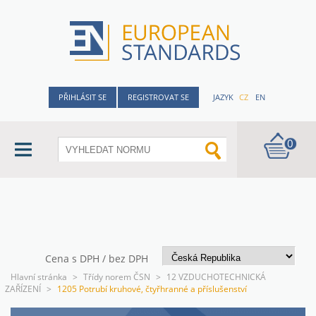
PŘIHLÁSIT SE
REGISTROVAT SE
JAZYK
CZ
EN
0
Cena s DPH / bez DPH
Hlavní stránka
>
Třídy norem ČSN
>
12 VZDUCHOTECHNICKÁ
ZAŘÍZENÍ
>
1205 Potrubí kruhové, čtyřhranné a příslušenství