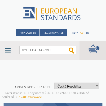
PŘIHLÁSIT SE
REGISTROVAT SE
JAZYK
CZ
EN
0
Cena s DPH / bez DPH
Hlavní stránka
>
Třídy norem ČSN
>
12 VZDUCHOTECHNICKÁ
ZAŘÍZENÍ
>
1240 Odlučovače