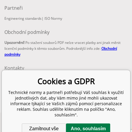
Partneři
Engineering standards
|
ISO Normy
Obchodní podmínky
Upozornění!
Po stažení souborů PDF nelze vracet platby ani jinak měnit
licenční podmínky k těmto souborům. Podrobnější info zde:
Obchodní
podmínky
Kontakty
email:
Cookies a GDPR
info@technickenormy.cz
obchod@technickenormy.cz
Technické normy a partneři potřebují Váš souhlas k využití
Telefon:
jednotlivých dat, aby Vám mimo jiné mohli ukazovat
+420 377 387 684
informace týkající se Vašich zájmů pomocí personalizace
reklam. Souhlas udělíte kliknutím na políčko "Ano,
souhlasím".
Copyright 2026 © EUROPEAN STANDARD. Všechna práva vyhrazena.
Zamítnout vše
Ano, souhlasím
SITEMAP
Pronájem eshopu zajišťuje
BINARGON.cz