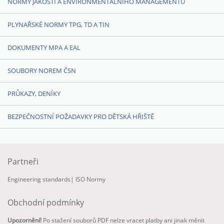
NORMY JAKOSTI A ENVIRONMENTÁLNÍHO MANAGEMENTU
PLYNAŘSKÉ NORMY TPG, TD A TIN
DOKUMENTY MPA A EAL
SOUBORY NOREM ČSN
PRŮKAZY, DENÍKY
BEZPEČNOSTNÍ POŽADAVKY PRO DĚTSKÁ HŘIŠTĚ
Partneři
Engineering standards
|
ISO Normy
Obchodní podmínky
Upozornění!
Po stažení souborů PDF nelze vracet platby ani jinak měnit