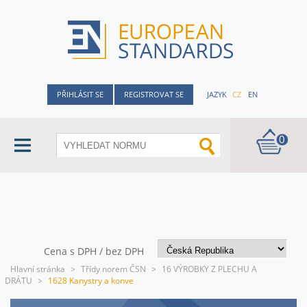
PŘIHLÁSIT SE
REGISTROVAT SE
JAZYK
CZ
EN
0
Cena s DPH / bez DPH
Hlavní stránka
>
Třídy norem ČSN
>
16 VÝROBKY Z PLECHU A
DRÁTU
>
1628 Kanystry a konve