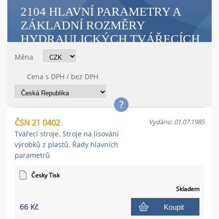
2104 HLAVNÍ PARAMETRY A
ZÁKLADNÍ ROZMĚRY
HYDRAULICKÝCH TVÁŘECÍCH
STROJŮ
Měna
Cena s DPH / bez DPH
ČSN 21 0402
Vydáno: 01.07.1985
Tvářecí stroje. Stroje na lisování
výrobků z plastů. Řady hlavních
parametrů
Česky Tisk
Skladem
66 Kč
Koupit