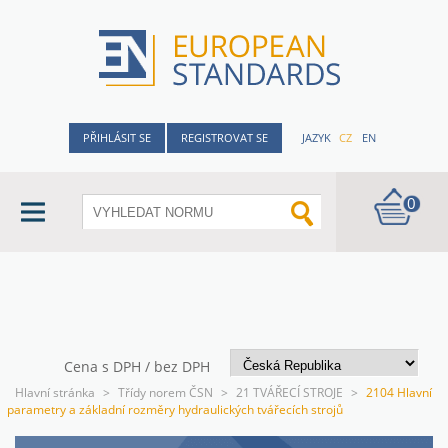
PŘIHLÁSIT SE
REGISTROVAT SE
JAZYK
CZ
EN
0
Cena s DPH / bez DPH
Hlavní stránka
>
Třídy norem ČSN
>
21 TVÁŘECÍ STROJE
>
2104 Hlavní
parametry a základní rozměry hydraulických tvářecích strojů