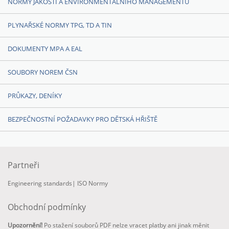
NORMY JAKOSTI A ENVIRONMENTÁLNÍHO MANAGEMENTU
PLYNAŘSKÉ NORMY TPG, TD A TIN
DOKUMENTY MPA A EAL
SOUBORY NOREM ČSN
PRŮKAZY, DENÍKY
BEZPEČNOSTNÍ POŽADAVKY PRO DĚTSKÁ HŘIŠTĚ
Partneři
Engineering standards
|
ISO Normy
Obchodní podmínky
Upozornění!
Po stažení souborů PDF nelze vracet platby ani jinak měnit