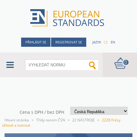
PŘIHLÁSIT SE
REGISTROVAT SE
JAZYK
CZ
EN
0
Cena s DPH / bez DPH
Hlavní stránka
>
Třídy norem ČSN
>
22 NÁSTROJE
>
2228 Frézy
úhlové a tvarové