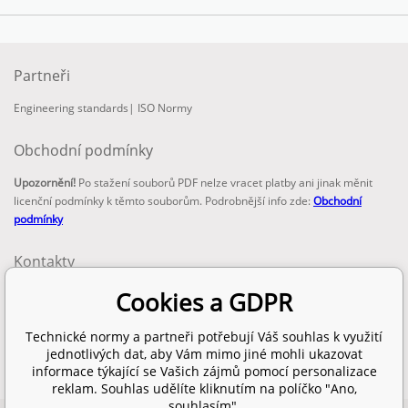
Partneři
Engineering standards
|
ISO Normy
Obchodní podmínky
Upozornění!
Po stažení souborů PDF nelze vracet platby ani jinak měnit
licenční podmínky k těmto souborům. Podrobnější info zde:
Obchodní
podmínky
Kontakty
email:
Cookies a GDPR
info@technickenormy.cz
obchod@technickenormy.cz
Technické normy a partneři potřebují Váš souhlas k využití
Telefon:
jednotlivých dat, aby Vám mimo jiné mohli ukazovat
+420 377 387 684
informace týkající se Vašich zájmů pomocí personalizace
reklam. Souhlas udělíte kliknutím na políčko "Ano,
souhlasím".