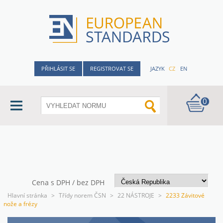
PŘIHLÁSIT SE
REGISTROVAT SE
JAZYK
CZ
EN
0
Cena s DPH / bez DPH
Hlavní stránka
>
Třídy norem ČSN
>
22 NÁSTROJE
>
2233 Závitové
nože a frézy