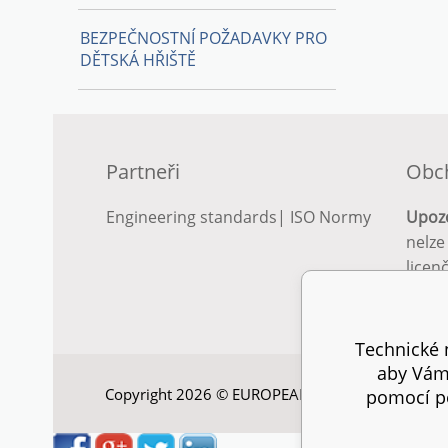
BEZPEČNOSTNÍ POŽADAVKY PRO
DĚTSKÁ HŘIŠTĚ
Partneři
Obc
Engineering standards
|
ISO Normy
Upoz
nelze
licen
Podro
podm
Technické n
aby Vám 
Copyright 2026 © EUROPEAN STANDARD. Všechna
pomocí pe