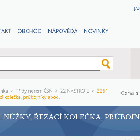
JA
TAKT
OBCHOD
NÁPOVĚDA
NOVINKY
ánka
>
Třídy norem ČSN
>
22 NÁSTROJE
>
2261
Cena s
cí kolečka, průbojníky apod.
1 NŮŽKY, ŘEZACÍ KOLEČKA, PRŮBOJN