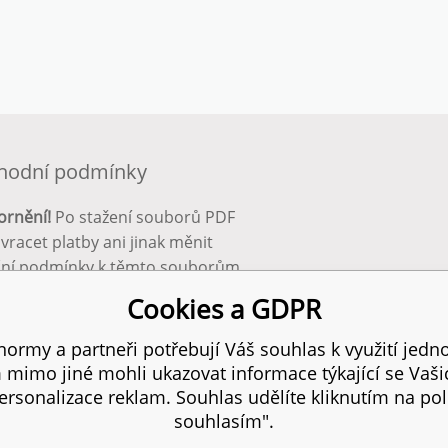
hodní podmínky
ornění!
Po stažení souborů PDF
 vracet platby ani jinak měnit
ční podmínky k těmto souborům.
bnější info zde:
Obchodní
Cookies a GDPR
ínky
ormy a partneři potřebují Váš souhlas k využití jedno
mimo jiné mohli ukazovat informace týkající se Vaš
 práva vyhrazena.
SI
rsonalizace reklam. Souhlas udělíte kliknutím na pol
souhlasím".