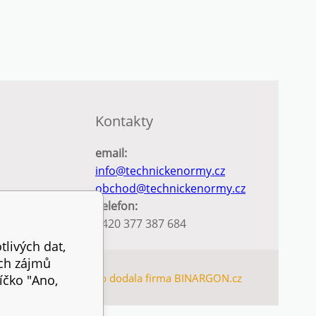
Kontakty
email:
info@technickenormy.cz
obchod@technickenormy.cz
Telefon:
+420 377 387 684
tlivých dat,
ich zájmů
TEMAP
Tento eshop dodala firma
BINARGON.cz
íčko "Ano,