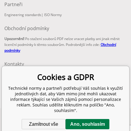
Partneři
Engineering standards
|
ISO Normy
Obchodní podmínky
Upozornění!
Po stažení souborů PDF nelze vracet platby ani jinak měnit
licenční podmínky k těmto souborům. Podrobnější info zde:
Obchodní
podmínky
Kontakty
email:
Cookies a GDPR
info@technickenormy.cz
obchod@technickenormy.cz
Technické normy a partneři potřebují Váš souhlas k využití
Telefon:
jednotlivých dat, aby Vám mimo jiné mohli ukazovat
+420 377 387 684
informace týkající se Vašich zájmů pomocí personalizace
reklam. Souhlas udělíte kliknutím na políčko "Ano,
souhlasím".
Copyright 2026 © EUROPEAN STANDARD. Všechna práva vyhrazena.
Zamítnout vše
Ano, souhlasím
SITEMAP
Tvorba a pronájem eshopů
BINARGON.cz