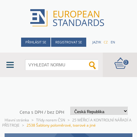
PŘIHLÁSIT SE
REGISTROVAT SE
JAZYK
CZ
EN
0
Cena s DPH / bez DPH
Hlavní stránka
>
Třídy norem ČSN
>
25 MĚŘICÍ A KONTROLNÍ NÁŘADÍ A
PŘÍSTROJE
>
2538 Šablony poloměrové, tvarové a jiné