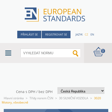
PŘIHLÁSIT SE
REGISTROVAT SE
JAZYK
CZ
EN
0
Cena s DPH / bez DPH
Hlavní stránka
>
Třídy norem ČSN
>
30 SILNIČNÍ VOZIDLA
>
3020
Motory, všeobecně