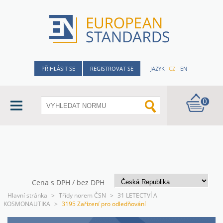
PŘIHLÁSIT SE
REGISTROVAT SE
JAZYK
CZ
EN
0
Cena s DPH / bez DPH
Hlavní stránka
>
Třídy norem ČSN
>
31 LETECTVÍ A
KOSMONAUTIKA
>
3195 Zařízení pro odledňování