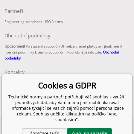
Partneři
Engineering standards
|
ISO Normy
Obchodní podmínky
Upozornění!
Po stažení souborů PDF nelze vracet platby ani jinak měnit
licenční podmínky k těmto souborům. Podrobnější info zde:
Obchodní
podmínky
Kontakty
email:
Cookies a GDPR
info@technickenormy.cz
obchod@technickenormy.cz
Technické normy a partneři potřebují Váš souhlas k využití
Telefon:
jednotlivých dat, aby Vám mimo jiné mohli ukazovat
+420 377 387 684
informace týkající se Vašich zájmů pomocí personalizace
reklam. Souhlas udělíte kliknutím na políčko "Ano,
souhlasím".
Copyright 2026 © EUROPEAN STANDARD. Všechna práva vyhrazena.
Zamítnout vše
Ano, souhlasím