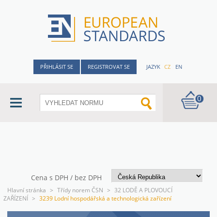
PŘIHLÁSIT SE
REGISTROVAT SE
JAZYK
CZ
EN
0
Cena s DPH / bez DPH
Hlavní stránka
>
Třídy norem ČSN
>
32 LODĚ A PLOVOUCÍ
ZAŘÍZENÍ
>
3239 Lodní hospodářská a technologická zařízení