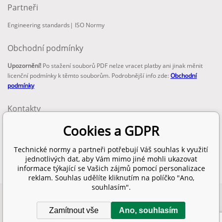
Partneři
Engineering standards
|
ISO Normy
Obchodní podmínky
Upozornění!
Po stažení souborů PDF nelze vracet platby ani jinak měnit
licenční podmínky k těmto souborům. Podrobnější info zde:
Obchodní
podmínky
Kontakty
email:
Cookies a GDPR
info@technickenormy.cz
obchod@technickenormy.cz
Technické normy a partneři potřebují Váš souhlas k využití
Telefon:
jednotlivých dat, aby Vám mimo jiné mohli ukazovat
+420 377 387 684
informace týkající se Vašich zájmů pomocí personalizace
reklam. Souhlas udělíte kliknutím na políčko "Ano,
souhlasím".
Copyright 2026 © EUROPEAN STANDARD. Všechna práva vyhrazena.
Zamítnout vše
Ano, souhlasím
SITEMAP
Tento eshop dodala firma
BINARGON.cz