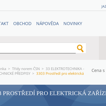
JA
TAKT
OBCHOD
NÁPOVĚDA
NOVINKY
ánka
>
Třídy norem ČSN
>
33 ELEKTROTECHNIKA -
Cena s
CHNICKÉ PŘEDPISY
>
3303 Prostředí pro elektrická
3 PROSTŘEDÍ PRO ELEKTRICKÁ ZAŘÍZ