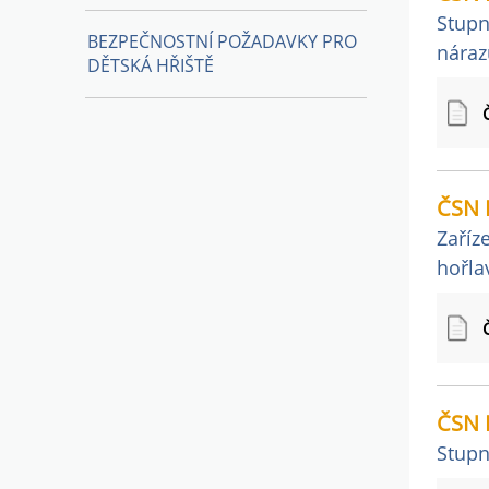
Stupn
BEZPEČNOSTNÍ POŽADAVKY PRO
náraz
DĚTSKÁ HŘIŠTĚ
ČSN 
Zaříz
hořla
ČSN 
Stupn