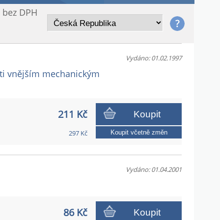
/ bez DPH
Vydáno: 01.02.1997
roti vnějším mechanickým
211 Kč
Koupit
297 Kč
Koupit včetně změn
Vydáno: 01.04.2001
86 Kč
Koupit