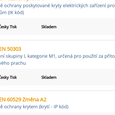
ě ochrany poskytované kryty elektrických zařízení p
ům (IK kód)
Česky Tisk
Skladem
EN 50303
ení skupiny I, kategorie M1, určená pro použití za př
vého prachu
Česky Tisk
Skladem
EN 60529 Změna A2
ě ochrany krytem (krytí - IP kód)