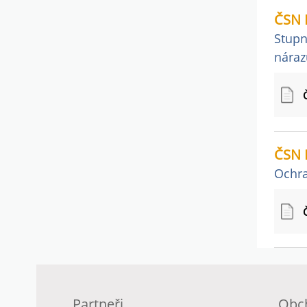
ČSN 
Stupn
náraz
ČSN 
Ochra
Partneři
Obc