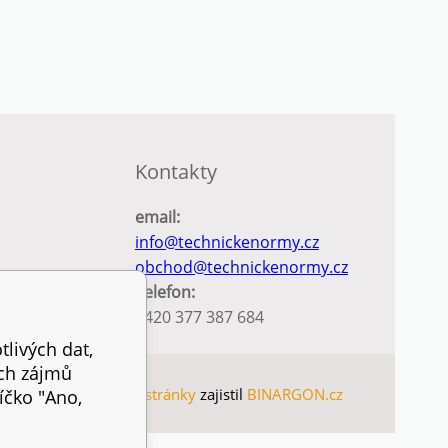
Kontakty
email:
info@technickenormy.cz
obchod@technickenormy.cz
Telefon:
+420 377 387 684
tlivých dat,
ich zájmů
AP
Tvorbu webové stránky
zajistil
BINARGON.cz
íčko "Ano,