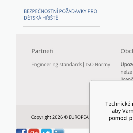
BEZPEČNOSTNÍ POŽADAVKY PRO
DĚTSKÁ HŘIŠTĚ
Partneři
Obc
Engineering standards
|
ISO Normy
Upoz
nelze
licen
Podro
podm
Technické n
aby Vám 
Copyright 2026 © EUROPEAN STANDARD. Všechna
pomocí pe