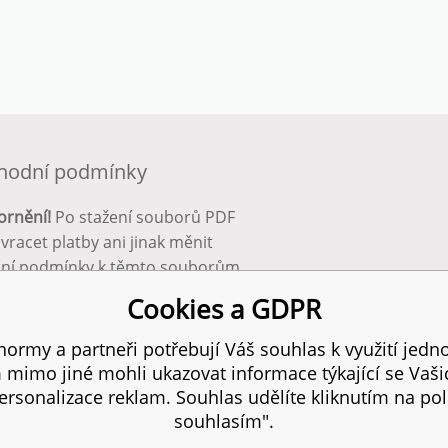
hodní podmínky
ornění!
Po stažení souborů PDF
 vracet platby ani jinak měnit
ční podmínky k těmto souborům.
bnější info zde:
Obchodní
Cookies a GDPR
ínky
ormy a partneři potřebují Váš souhlas k využití jedno
mimo jiné mohli ukazovat informace týkající se Vaš
 práva vyhrazena.
SITEM
rsonalizace reklam. Souhlas udělíte kliknutím na pol
souhlasím".