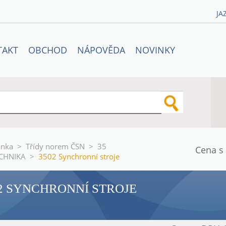
JA
TAKT
OBCHOD
NÁPOVĚDA
NOVINKY
ánka
>
Třídy norem ČSN
>
35
Cena s
CHNIKA
>
3502 Synchronní stroje
2 SYNCHRONNÍ STROJE