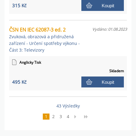
315 Kč
Koupit
ČSN EN IEC 62087-3 ed. 2
Vydáno: 01.08.2023
Zvuková, obrazová a přidružená
zařízení - Určení spotřeby výkonu -
Část 3: Televizory
Anglicky Tisk
Skladem
495 Kč
Koupit
43 Výsledky
1
2
3
4