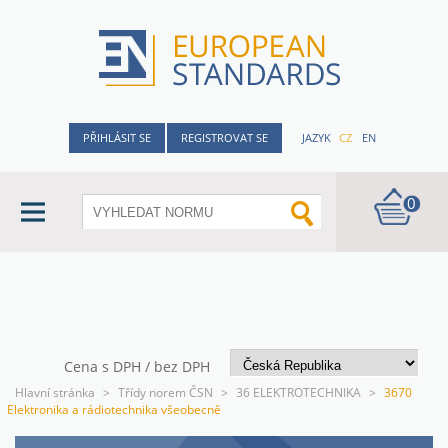
PŘIHLÁSIT SE
REGISTROVAT SE
JAZYK
CZ
EN
0
Cena s DPH / bez DPH
Hlavní stránka
>
Třídy norem ČSN
>
36 ELEKTROTECHNIKA
>
3670
Elektronika a rádiotechnika všeobecně