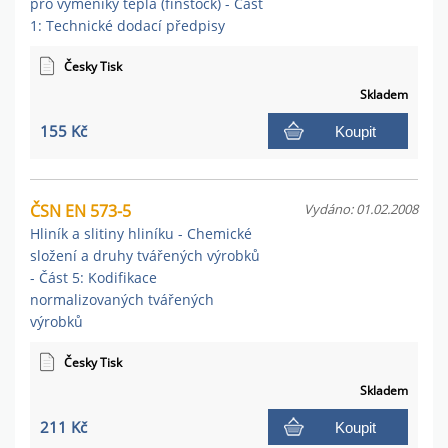
pro výměníky tepla (finstock) - Část
1: Technické dodací předpisy
Česky Tisk
Skladem
155 Kč
Koupit
ČSN EN 573-5
Vydáno: 01.02.2008
Hliník a slitiny hliníku - Chemické
složení a druhy tvářených výrobků
- Část 5: Kodifikace
normalizovaných tvářených
výrobků
Česky Tisk
Skladem
211 Kč
Koupit