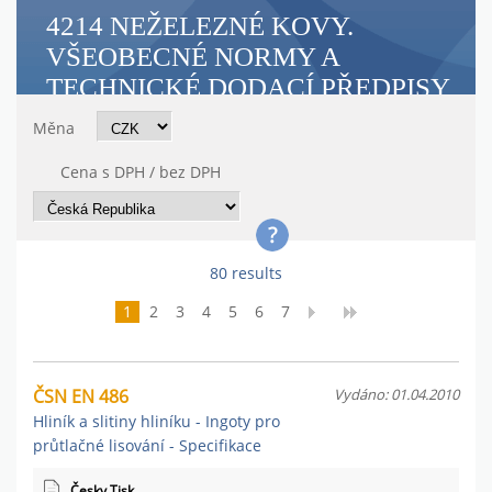
4214 NEŽELEZNÉ KOVY.
VŠEOBECNÉ NORMY A
TECHNICKÉ DODACÍ PŘEDPISY
Měna
Cena s DPH / bez DPH
80 results
1
2
3
4
5
6
7
ČSN EN 486
Vydáno: 01.04.2010
Hliník a slitiny hliníku - Ingoty pro
průtlačné lisování - Specifikace
Česky Tisk