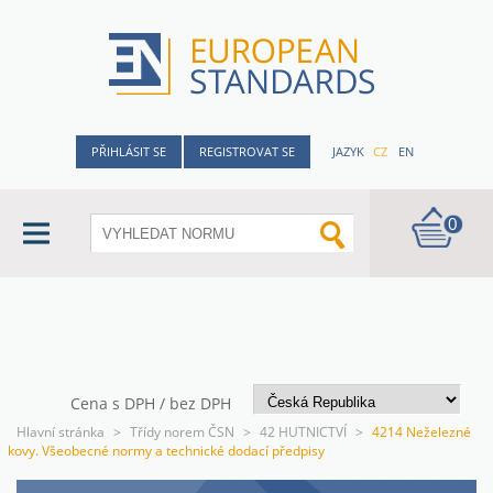
PŘIHLÁSIT SE
REGISTROVAT SE
JAZYK
CZ
EN
0
Cena s DPH / bez DPH
Hlavní stránka
>
Třídy norem ČSN
>
42 HUTNICTVÍ
>
4214 Neželezné
kovy. Všeobecné normy a technické dodací předpisy