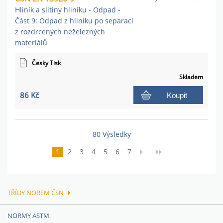
Hliník a slitiny hliníku - Odpad -
Část 9: Odpad z hliníku po separaci
z rozdrcených neželezných
materiálů
Česky Tisk
Skladem
86 Kč
Koupit
80 Výsledky
1
2
3
4
5
6
7
TŘÍDY NOREM ČSN
NORMY ASTM