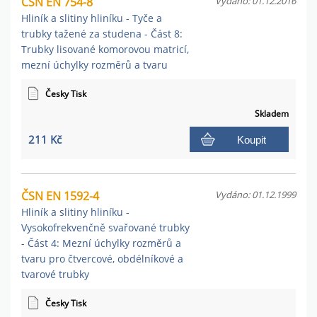
ČSN EN 754-8
Vydáno: 01.12.2016
Hliník a slitiny hliníku - Tyče a
trubky tažené za studena - Část 8:
Trubky lisované komorovou matricí,
mezní úchylky rozměrů a tvaru
Česky Tisk
Skladem
211 Kč
Koupit
ČSN EN 1592-4
Vydáno: 01.12.1999
Hliník a slitiny hliníku -
Vysokofrekvenčně svařované trubky
- Část 4: Mezní úchylky rozměrů a
tvaru pro čtvercové, obdélníkové a
tvarové trubky
Česky Tisk