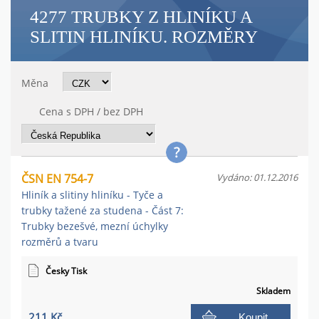
4277 TRUBKY Z HLINÍKU A
SLITIN HLINÍKU. ROZMĚRY
Měna
Cena s DPH / bez DPH
ČSN EN 754-7
Vydáno: 01.12.2016
Hliník a slitiny hliníku - Tyče a
trubky tažené za studena - Část 7:
Trubky bezešvé, mezní úchylky
rozměrů a tvaru
Česky Tisk
Skladem
211 Kč
Koupit