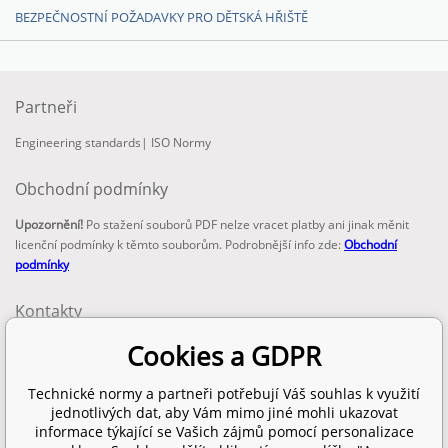
BEZPEČNOSTNÍ POŽADAVKY PRO DĚTSKÁ HŘIŠTĚ
Partneři
Engineering standards
|
ISO Normy
Obchodní podmínky
Upozornění!
Po stažení souborů PDF nelze vracet platby ani jinak měnit
licenční podmínky k těmto souborům. Podrobnější info zde:
Obchodní
podmínky
Kontakty
email:
Cookies a GDPR
info@technickenormy.cz
obchod@technickenormy.cz
Technické normy a partneři potřebují Váš souhlas k využití
Telefon:
jednotlivých dat, aby Vám mimo jiné mohli ukazovat
+420 377 387 684
informace týkající se Vašich zájmů pomocí personalizace