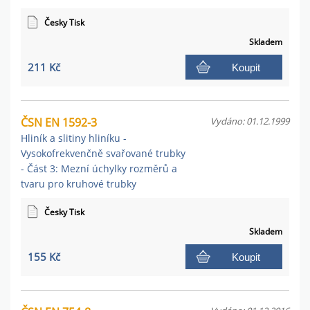
Česky Tisk
Skladem
211 Kč
Koupit
ČSN EN 1592-3
Vydáno: 01.12.1999
Hliník a slitiny hliníku -
Vysokofrekvenčně svařované trubky
- Část 3: Mezní úchylky rozměrů a
tvaru pro kruhové trubky
Česky Tisk
Skladem
155 Kč
Koupit