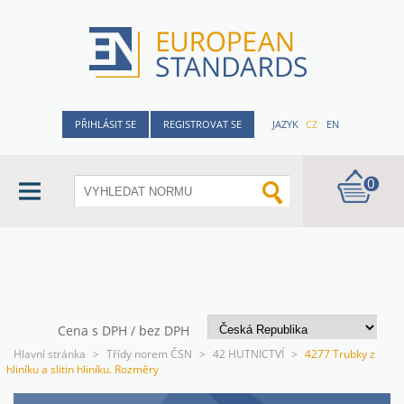
PŘIHLÁSIT SE
REGISTROVAT SE
JAZYK
CZ
EN
0
Cena s DPH / bez DPH
Hlavní stránka
>
Třídy norem ČSN
>
42 HUTNICTVÍ
>
4277 Trubky z
hliníku a slitin hliníku. Rozměry