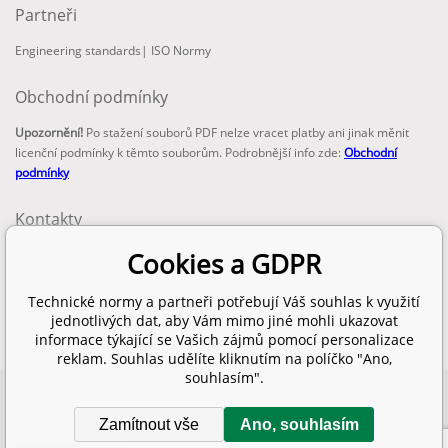
Partneři
Engineering standards
|
ISO Normy
Obchodní podmínky
Upozornění!
Po stažení souborů PDF nelze vracet platby ani jinak měnit
licenční podmínky k těmto souborům. Podrobnější info zde:
Obchodní
podmínky
Kontakty
email:
Cookies a GDPR
info@technickenormy.cz
obchod@technickenormy.cz
Technické normy a partneři potřebují Váš souhlas k využití
Telefon:
jednotlivých dat, aby Vám mimo jiné mohli ukazovat
+420 377 387 684
informace týkající se Vašich zájmů pomocí personalizace
reklam. Souhlas udělíte kliknutím na políčko "Ano,
souhlasím".
Copyright 2026 © EUROPEAN STANDARD. Všechna práva vyhrazena.
Zamítnout vše
Ano, souhlasím
SITEMAP
Eshopy
a
webové stránky
od
BINARGON.cz