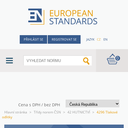
PŘIHLÁSIT SE
REGISTROVAT SE
JAZYK
CZ
EN
0
Cena s DPH / bez DPH
Hlavní stránka
>
Třídy norem ČSN
>
42 HUTNICTVÍ
>
4296 Tlakové
odlitky